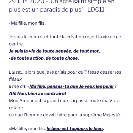
29 Juin 2020 -“Un acte saint simple en
OP
plus est un paradis de plus” -LDC11
«Ma fille, mon fils,
Je suis le centre, et toute la création reçoit la vie de ce
centre.
Je suis la vie de toute pensée, de tout mot,
-de toute action, de toute chose.
Luisa
:… alors que
je le priais pour qu’Il fasse cesser les
fléaux,
Il me dit:
«
Ma fille, penses-tu que Je veux les punir
?
Ah! Non, bien au contraire!
Mon Amour est si grand que J’ai passé toute ma Vie à
refaire
ce que l’homme devait faire pour la suprême Majesté.
«Ma fille
,
mon fils,
le bien est toujours le bien
.