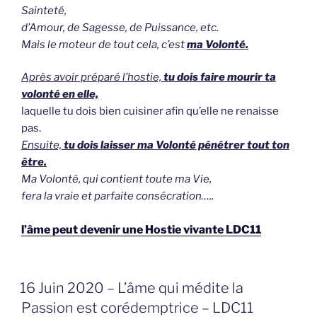
Sainteté,
d’Amour, de Sagesse, de Puissance, etc.
Mais le moteur de tout cela, c’est
ma Volonté.
Après avoir préparé l’hostie,
tu dois faire mourir ta
volonté en elle,
laquelle tu dois bien cuisiner afin qu’elle ne renaisse
pas.
Ensuite,
tu dois laisser ma Volonté pénétrer tout ton
être.
Ma Volonté, qui contient toute ma Vie,
fera la vraie et parfaite consécration…..
l’âme peut devenir une Hostie vivante LDC11
GEPLAATST
16 Juin 2020 – L’âme qui médite la
OP
Passion est corédemptrice – LDC11