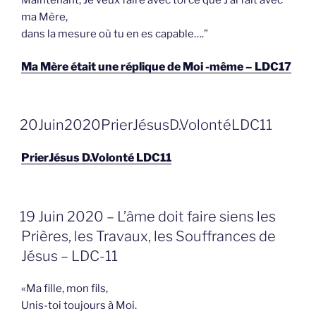
ma Mère,
dans la mesure où tu en es capable….”
Ma Mère était une réplique de Moi -même – LDC17
GEPLAATST
20Juin2020PrierJésusD.VolontéLDC11
OP
PrierJésus D.Volonté LDC11
GEPLAATST
19 Juin 2020 – L’âme doit faire siens les
OP
Prières, les Travaux, les Souffrances de
Jésus – LDC-11
«Ma fille, mon fils,
Unis-toi toujours à Moi.