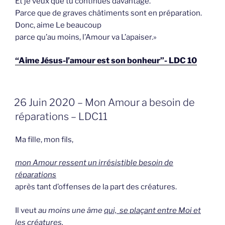
Et je veux que tu continues davantage.
Parce que de graves châtiments sont en préparation.
Donc, aime Le beaucoup
parce qu’au moins, l’Amour va L’apaiser.»
“Aime Jésus-l’amour est son bonheur”- LDC 10
GEPLAATST
26 Juin 2020 – Mon Amour a besoin de
OP
réparations – LDC11
Ma fille, mon fils,
mon Amour ressent un irrésistible besoin de
réparations
après tant d’offenses de la part des créatures.
Il veut
au moins une âme
qui, se plaçant entre Moi et
les créatures
,