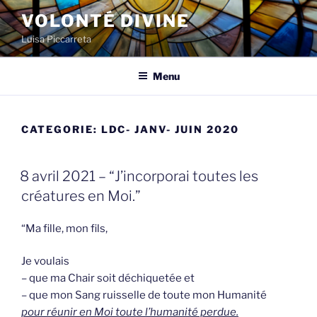
Spring
VOLONTÉ DIVINE
naar
Luisa Piccarreta
de
inhoud
Menu
CATEGORIE:
LDC- JANV- JUIN 2020
GEPLAATST
8 avril 2021 – “J’incorporai toutes les
OP
créatures en Moi.”
“Ma fille, mon fils,
Je voulais
– que ma Chair soit déchiquetée et
– que mon Sang ruisselle de toute mon Humanité
pour réunir en Moi toute l’humanité perdue.