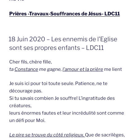
Prières -Travaux-Souffrances de Jésus- LDC11
GEPLAATST
18 Juin 2020 – Les ennemis de l’Eglise
OP
sont ses propres enfants – LDC11
Cher fils, chère fille,
ta
Constance
me gagne,
l’amour et la prière
me lient
Je suis ici pour toi toute seule. Patience, ne te
décourage pas.
Si tu savais combien Je souffre! L’ingratitude des
créatures,
leurs énormes fautes et leur incrédulité sont comme
un défi pour Moi.
Le pire se trouve du côté religieux.
Que de sacrilèges,