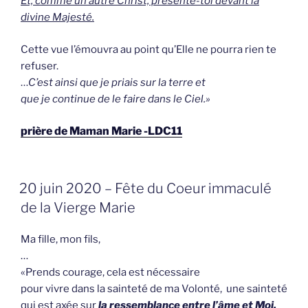
Et, comme un autre Christ, présente-toi devant la
divine Majesté.
Cette vue l’émouvra au point qu’Elle ne pourra rien te
refuser.
…
C’est ainsi que je priais sur la terre et
que je continue de le faire dans le Ciel.»
prière de Maman Marie -LDC11
GEPLAATST
20 juin 2020 – Fête du Coeur immaculé
OP
de la Vierge Marie
Ma fille, mon fils,
…
«Prends courage, cela est nécessaire
pour vivre dans la sainteté de ma Volonté, une sainteté
qui est axée sur
la ressemblance entre l’âme et Moi.