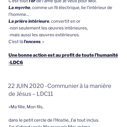
C’est tout
l’or
de l’âme
que Je veux pour Moi.
La myrrhe
, comme un fil électrique, lie l’intérieur de
l’homme…
La prière intérieure
, convertit en or
-non seulement les œuvres intérieures,
-mais aussi les œuvres extérieures.
C’est là
l’encens
. »
Une bonne action est au profit de toute l’humanité
-LDC6
GEPLAATST
22 JUIN 2020 -Communier à la manière
OP
de Jésus – LDC11
«Ma fille, Mon fils,
dans le petit cercle de l’Hostie, J’ai tout inclus.
J’ai d’abord voulu Me recevoir Moi-même