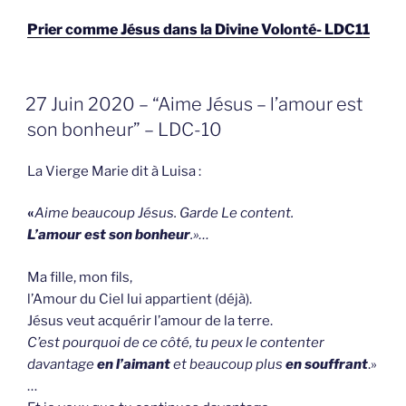
Prier comme Jésus dans la Divine Volonté- LDC11
GEPLAATST
27 Juin 2020 – “Aime Jésus – l’amour est
OP
son bonheur” – LDC-10
La Vierge Marie dit à Luisa :
«
Aime beaucoup Jésus
.
Garde Le content.
L’amour est son bonheur
.»…
Ma fille, mon fils,
l’Amour du Ciel lui appartient (déjà).
Jésus veut acquérir l’amour de la terre.
C’est pourquoi de ce côté, tu peux le contenter
davantage
en l’aimant
et beaucoup plus
en souffrant
.»
…