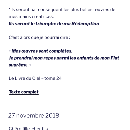
*Ils seront par conséquent les plus belles œuvres de
mes mains créatrices.
Ils seront le triomphe de ma Rédemption
.
C’est alors que je pourrai dire :
«
Mes œuvres sont complètes.
Je prendrai mon repos parmi les enfants de mon Fiat
suprêm
e. »
Le Livre du Ciel – tome 24
Texte complet
GEPLAATST
27 novembre 2018
OP
Chère fille, cher fils,