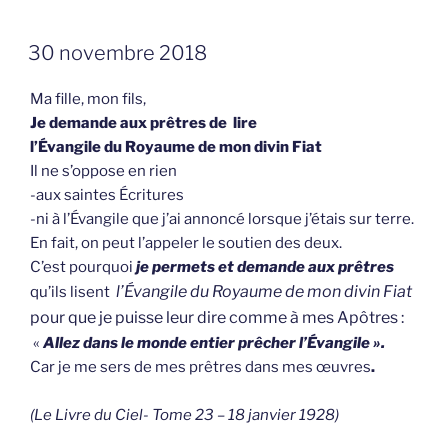
GEPLAATST
30 novembre 2018
OP
Ma fille, mon fils,
Je demande aux prêtres de lire
l’Évangile du Royaume de mon divin Fiat
Il ne s’oppose en rien
-aux saintes Écritures
-ni à l’Évangile que j’ai annoncé lorsque j’étais sur terre.
En fait, on peut l’appeler le soutien des deux.
C’est pourquoi
je permets et demande aux prêtres
l’Évangile du Royaume de mon divin Fiat
qu’ils lisent
pour que je puisse leur dire comme à mes Apôtres :
«
Allez dans le monde entier prêcher l’Évangile ».
Car je me sers de mes prêtres dans mes œuvres
.
(Le Livre du Ciel- Tome 23 – 18 janvier 1928)