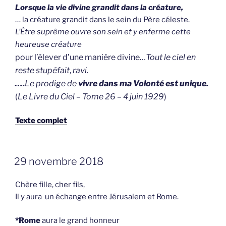
Lorsque la vie divine grandit dans la créature,
… la créature grandit dans le sein du Père céleste.
L’Être suprême ouvre son sein et y enferme cette
heureuse créature
pour
l’élever d’une manière divine…
Tout le ciel en
reste stupéfait
,
ravi.
….
Le prodige de
vivre dans ma Volonté est unique.
(
Le Livre du Ciel – Tome 26 – 4 juin 1929
)
Texte complet
GEPLAATST
29 novembre 2018
OP
Chère fille, cher fils,
Il y aura un échange entre Jérusalem et Rome.
​*
Rome
aura le grand honneur