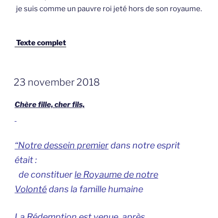
je suis comme un pauvre roi jeté hors de son royaume.
Texte complet
GEPLAATST
23 november 2018
OP
Chère fille, cher fils,
“Notre dessein premier
dans notre esprit
était :
de
constituer
le Royaume de notre
Volonté
dans la famille humaine
La Rédemption
est venue après.