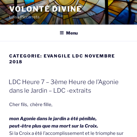
Spring
VOLONTÉ DIVINE
naar
Luisa Piccarreta
de
inhoud
Menu
CATEGORIE:
EVANGILE LDC NOVEMBRE
2018
GEPLAATST
LDC Heure 7 – 3ème Heure de l’Agonie
OP
dans le Jardin – LDC -extraits
Cher fils, chère fille,
mon Agonie dans le jardin a été pénible,
peut-être plus que ma mort sur la Croix.
Si la Croix a été l’accomplissement et le triomphe sur