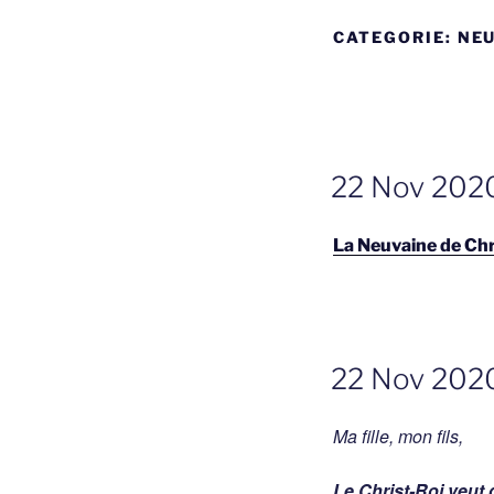
CATEGORIE:
NEU
GEPLAATST
22 Nov 2020
OP
La Neuvaine de Chr
GEPLAATST
22 Nov 2020
OP
Ma fille, mon fils,
Le Christ-Roi veut 