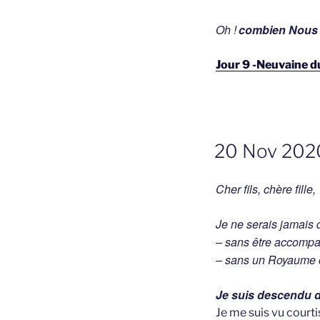
Oh !
combien Nous 
Jour 9 -Neuvaine d
GEPLAATST
20 Nov 2020-
OP
Cher fils, chère fille,
Je ne serais jamais
– sans être accomp
– sans un Royaume o
Je suis descendu d
Je me suis vu cour