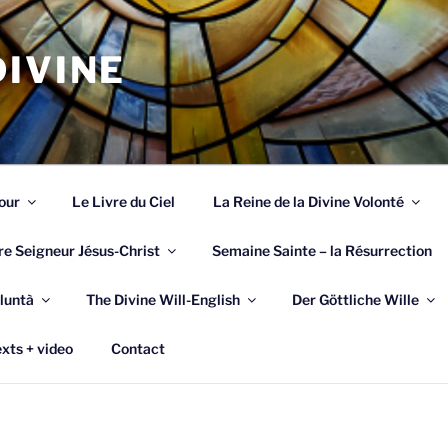
IVINE
our
Le Livre du Ciel
La Reine de la Divine Volonté
re Seigneur Jésus-Christ
Semaine Sainte – la Résurrection
luntà
The Divine Will-English
Der Göttliche Wille
xts + video
Contact