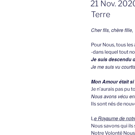
21 Nov. 2020
OP
Terre
Cher fils, chère fille,
Pour Nous, tous les
-dans lequel tout n
Je suis descendu d
Je me suis vu cour
Mon Amour était si 
Je n’aurais pas pu t
Nous avons vécu en
Ils sont nés de nou
e Royaume de notre
L
Nous savons qui ils
Notre Volonté Nous f