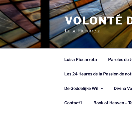
Spring
naar
VOLONTÉ D
de
inhoud
Luisa Piccarreta
Luisa Piccarreta
Paroles du J
Les 24 Heures de la Passion de not
De Goddelijke Wil
Divina Vo
Contact1
Book of Heaven – Te