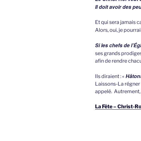
Il doit avoir des pe
Et qui sera jamais 
Alors, oui, je pourrai
Si les chefs de l’Ég
ses grands prodiges,
afin de rendre chacu
Hâtons
Ils diraient : «
Laissons-La régner 
appelé. Autrement, 
La Fête – Christ-
GEPLAATST