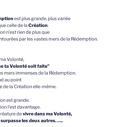
ption
est plus grande, plus variée
que celle de la
Création
.
on n’est rien de plus que
 entourées par les vastes mers de la Rédemption.
 ma Volonté,
ue ta Volonté soit faite”
es mers immenses de la Rédemption.
end au point
e de la Création elle-même.
ion est grande.
ion l’est davantage.
créature de
vivre dans ma Volonté,
 surpasse les deux autres. ….