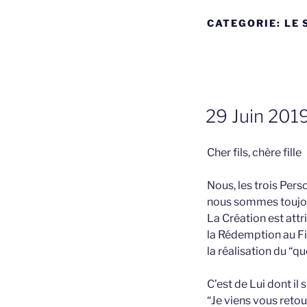
CATEGORIE:
LE 
GEPLAATST
29 Juin 2019 
OP
Cher fils, chère fille
Nous, les trois Pers
nous sommes toujour
La Création est attr
la Rédemption au Fil
la réalisation du “qu
C’est de Lui dont il
“Je viens vous reto