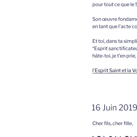
pour tout ce que le 
Son œuvre fondame
en tant que l’acte c
Et toi, dans ta simpli
“Esprit sanctificateu
hâte-toi, je t’en pri
l’Esprit Saint et l
GEPLAATST
16 Juin 2019
OP
Cher fils, cher fille,