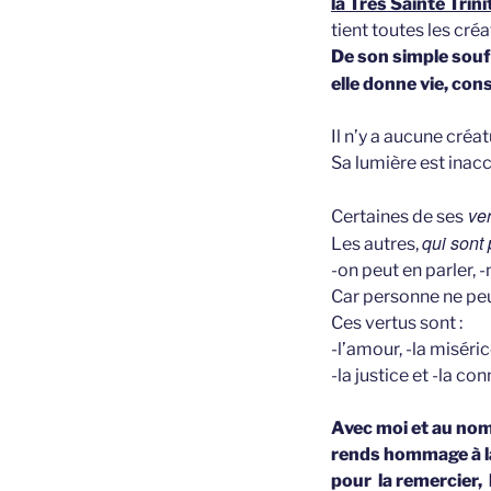
la Très Sainte Trin
tient toutes les cré
De son simple souf
elle donne vie, con
Il n’y a aucune créa
Sa lumière est inacce
ver
Certaines de ses
qui sont 
Les autres,
-on peut en parler, 
Car personne ne peut
Ces vertus sont :
-l’amour, -la miséric
-la justice et -la co
Avec moi et au nom
rends hommage à la
pour la remercier, l