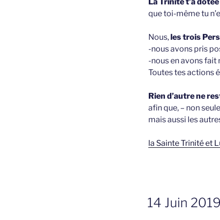
La Trinité t’a dotée
que toi-même tu n’e
Nous,
les trois Per
-nous avons pris po
-nous en avons fait
Toutes tes actions é
Rien d’autre ne res
afin que, – non seul
mais aussi les autre
la Sainte Trinité et
GEPLAATST
14 Juin 2019
OP