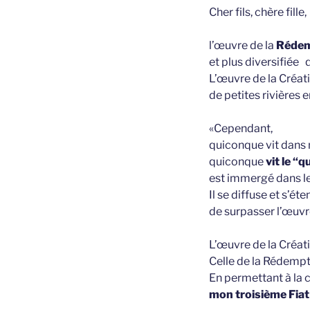
Cher fils, chère fille,
l’œuvre de la
Rédem
et plus diversifiée 
L’œuvre de la Créati
de petites rivières
«Cependant,
quiconque vit dans
quiconque
vit le “q
est immergé dans l
Il se diffuse et s’ét
de surpasser l’œuvr
L’œuvre de la Créat
Celle de la Rédempt
En permettant à la 
mon troisième Fiat