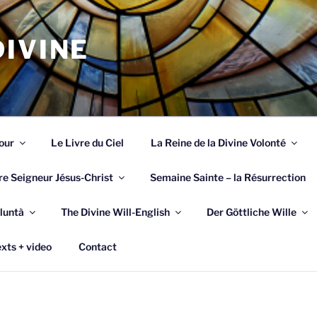
IVINE
our
Le Livre du Ciel
La Reine de la Divine Volonté
re Seigneur Jésus-Christ
Semaine Sainte – la Résurrection
luntà
The Divine Will-English
Der Göttliche Wille
xts + video
Contact