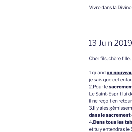
Vivre dans la Divin
GEPLAATST
13 Juin 2019
OP
Cher fils, chère fille,
1.quand
un nouveau-
je sais que cet enf
2.Pour le
sacrement
Le Saint-Esprit lui
il ne reçoit en retou
3.Il y ales
gémisseme
dans le sacrement 
4
.
Dans tous les ta
et tu y entendras le