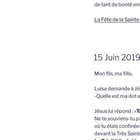
de tant de bonté en
La Fête de la Saint
GEPLAATST
15 Juin 2019 
OP
Mon fils, ma fille,
Luisa demande à Jés
-Quelle est ma dot e
Jésus lui répond : «
T
Ne te souviens-tu p
où tu étais confinée a
devant la Très Sain