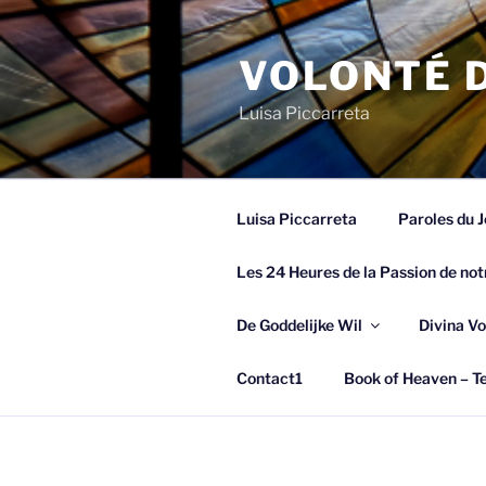
Spring
naar
VOLONTÉ D
de
inhoud
Luisa Piccarreta
Luisa Piccarreta
Paroles du J
Les 24 Heures de la Passion de not
De Goddelijke Wil
Divina Vo
Contact1
Book of Heaven – Te