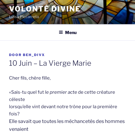
Spring
VOLONTÉ DIVINE
naar
Luisa Piccarreta
de
inhoud
Menu
GEPLAATST
DOOR
BEH_DIVX
OP
10 Juin – La Vierge Marie
Cher fils, chère fille,
«Sais-tu quel fut
le premier acte
de cette créature
céleste
lorsqu’elle vint devant notre trône pour la première
fois?
Elle savait que toutes les méchancetés des hommes
venaient