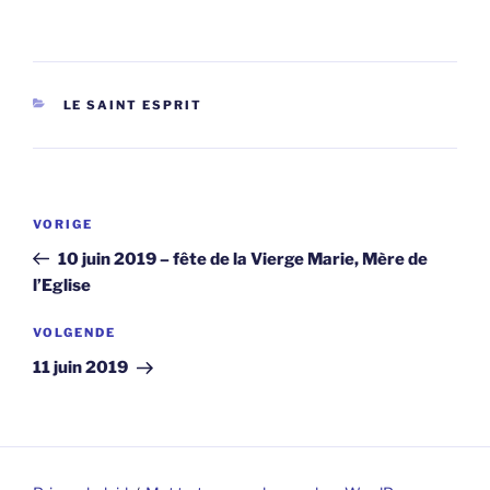
CATEGORIEËN
LE SAINT ESPRIT
Berichtnavigatie
Vorig
VORIGE
bericht
10 juin 2019 – fête de la Vierge Marie, Mère de
l’Eglise
Volgend
VOLGENDE
bericht
11 juin 2019