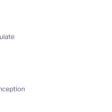
ulate
nception