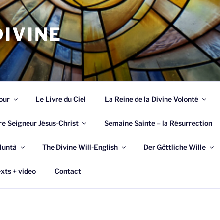
IVINE
our
Le Livre du Ciel
La Reine de la Divine Volonté
re Seigneur Jésus-Christ
Semaine Sainte – la Résurrection
luntà
The Divine Will-English
Der Göttliche Wille
xts + video
Contact