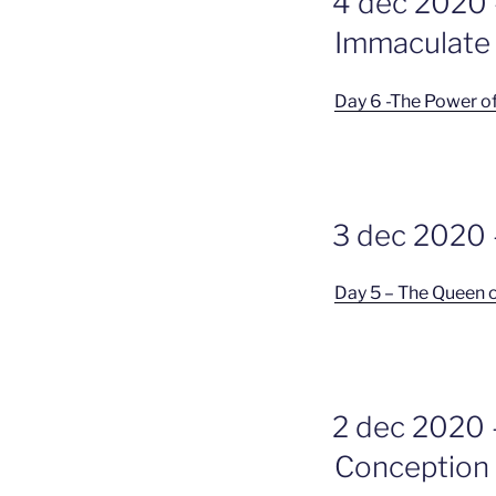
4 dec 2020 –
OP
Immaculate 
Day 6 -The Power of
GEPLAATST
3 dec 2020 
OP
Day 5 – The Queen 
GEPLAATST
2 dec 2020 
OP
Conception