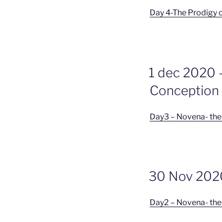
Day 4-The Prodigy 
GEPLAATST
1 dec 2020 
OP
Conception
Day3 – Novena- th
GEPLAATST
30 Nov 2020
OP
Day2 – Novena- th