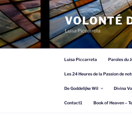
Spring
naar
VOLONTÉ D
de
inhoud
Luisa Piccarreta
Luisa Piccarreta
Paroles du J
Les 24 Heures de la Passion de not
De Goddelijke Wil
Divina Vo
Contact1
Book of Heaven – Te