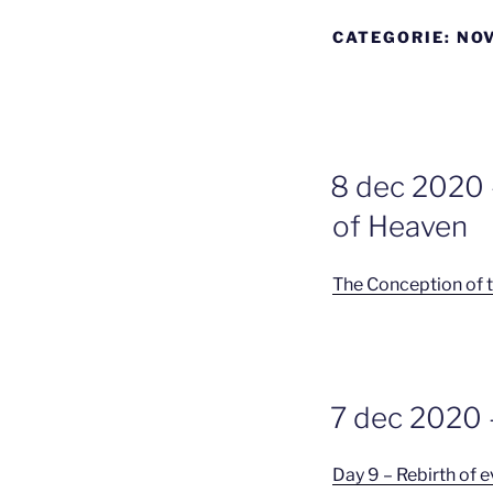
CATEGORIE:
NO
GEPLAATST
8 dec 2020 
OP
of Heaven
The Conception of t
GEPLAATST
7 dec 2020 
OP
Day 9 – Rebirth of