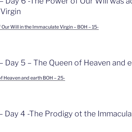
 Day 6 -The Power of Our Will was act
Virgin
 Our Will in the Immaculate Virgin – BOH – 15-
– Day 5 – The Queen of Heaven and e
of Heaven and earth BOH – 25-
– Day 4 -The Prodigy ot the Immacula