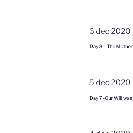
GEPLAATST
6 dec 2020 
OP
Day 8 – The Mother 
GEPLAATST
5 dec 2020 –
OP
Day 7 -Our Will was 
GEPLAATST