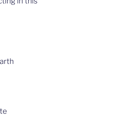
ing in this
arth
te