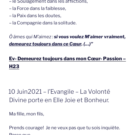
– le Soulagement dans les afflictions,
– la Force dans la faiblesse,
– la Paix dans les doutes,
– la Compagnie dans la solitude.
Ô âmes qui M’aimez :
si vous voulez M’aimer vraiment,
demeurez toujours dans ce Cœur
. (…)”
Ev- Demeurez toujours dans mon Cœur- Passion –
H23
GEPLAATST
10 Juin2021 – l’Evangile – La Volonté
OP
Divine porte en Elle Joie et Bonheur.
Ma fille, mon fils,
Prends courage! Je ne veux pas que tu sois inquiète.