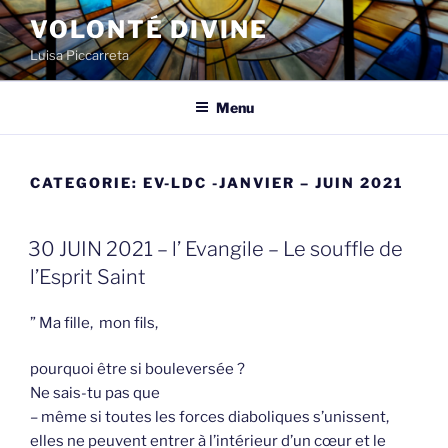
Spring
VOLONTÉ DIVINE
naar
Luisa Piccarreta
de
inhoud
Menu
CATEGORIE:
EV-LDC -JANVIER – JUIN 2021
GEPLAATST
30 JUIN 2021 – l’ Evangile – Le souffle de
OP
l’Esprit Saint
” Ma fille, mon fils,
pourquoi être si bouleversée ?
Ne sais-tu pas que
– même si toutes les forces diaboliques s’unissent,
elles ne peuvent entrer à l’intérieur d’un cœur et le