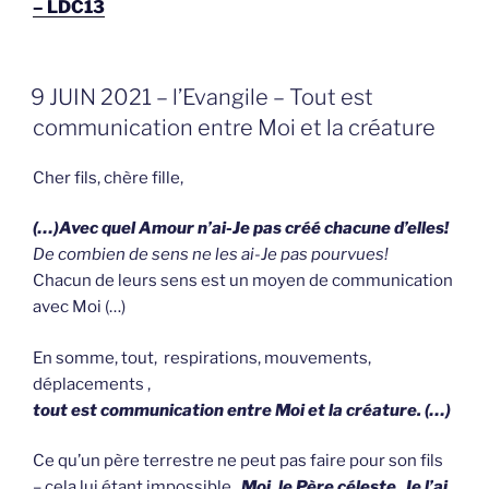
– LDC13
GEPLAATST
9 JUIN 2021 – l’Evangile – Tout est
OP
communication entre Moi et la créature
Cher fils, chère fille,
(…)Avec quel Amour n’ai-Je pas créé chacune d’elles!
De combien de sens ne les ai-Je pas pourvues!
Chacun de leurs sens est un moyen de communication
avec Moi (…)
En somme, tout, respirations, mouvements,
déplacements ,
tout est communication entre Moi et la créature. (…)
Ce qu’un père terrestre ne peut pas faire pour son fils
– cela lui étant impossible ,
Moi, le Père céleste, Je l’ai