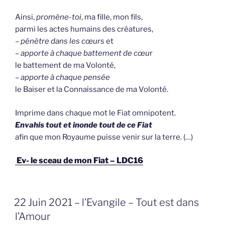
Ainsi,
promène-toi
, ma fille, mon fils,
parmi les actes humains des créatures,
–
pénètre dans les cœurs
et
–
apporte à chaque battement de cœu
r
le battement de ma Volonté,
–
apporte à chaque pensée
le Baiser et la Connaissance de ma Volonté.
Imprime dans chaque mot le Fiat omnipotent.
Envahis tout et inonde tout de ce Fiat
afin que mon Royaume puisse venir sur la terre. (…)
Ev- le sceau de mon Fiat – LDC16
GEPLAATST
22 Juin 2021 – l’Evangile – Tout est dans
OP
l’Amour