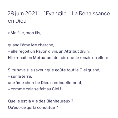
GEPLAATST
28 juin 2021 – l’ Evangile – La Renaissance
OP
en Dieu
« Ma fille, mon fils,
quand l’âme Me cherche,
– elle reçoit un Rayon divin, un Attribut divin.
Elle renaît en Moi autant de fois que Je renais en elle. »
Si tu savais la saveur que goûte tout le Ciel quand,
– sur la terre,
une âme cherche Dieu continuellement,
– comme cela se fait au Ciel !
Quelle est la Vie des Bienheureux ?
Qu’est-ce qui la constitue ?