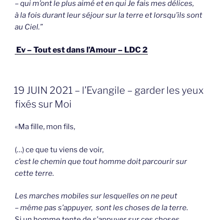
– qui m’ont le plus aimé et en qui Je fais mes délices,
à la fois durant leur séjour sur la terre et lorsqu’ils sont
au Ciel.”
Ev – Tout est dans l’Amour – LDC 2
GEPLAATST
19 JUIN 2021 – l’Evangile – garder les yeux
OP
fixés sur Moi
«Ma fille, mon fils,
(…) ce que tu viens de voir,
c’est le chemin que tout homme doit parcourir sur
cette terre.
Les marches mobiles sur lesquelles on ne peut
– même pas s’appuyer,
sont les choses de la terre.
Si un homme tente de s’appuyer sur ces choses,