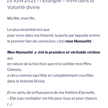
15 JUIN 2021 – l’Evangile – vivre dans la
OP
Volonté divine
Ma fille, mon fils,
Le plus essentiel est que
pour vivre dans ma Volonté, la porte par laquelle entrer,
le premier lien de connexion, c’est
mon Humanité
.
Mon Humanité
a été la première et véritable victime
qui,
en raison de la fonction que m’a confiée mon Père
Céleste,
a vécu comme sacrifiée et complètement crucifiée
dans la Volonté Divine.
Et en vertu de la Puissance de ma Volition Eternelle,
– Elle a pu multiplier ma Vie pour tous et pour chacun.
(…)