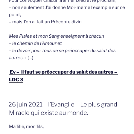
Pour convoquer chacun à aimer Dieu et le prochain,
– non seulement J’ai donné Moi-même l’exemple sur ce
point,
– mais J’en ai fait un Précepte divin.
Mes Plaies et mon Sang enseignent à chacun
– le chemin de l’Amour et
– le devoir pour tous de se préoccuper du salut des
autres
. » (…)
Ev – il faut se préoccuper du salut des autres –
LDC 3
GEPLAATST
26 juin 2021 – l’Evangile – Le plus grand
OP
Miracle qui existe au monde.
Ma fille, mon fils,