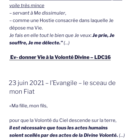
voile très mince
–
servant à Me dissimuler
,
– comme une Hostie consacrée dans laquelle Je
dépose ma Vie.
Je fais en elle tout le bien que Je veux
:
Je prie, Je
souffre, Je me délecte.”
(…)
Ev- donner Vie à la Volonté Divine – LDC16
GEPLAATST
23 juin 2021 – l’Evangile – le sceau de
OP
mon Fiat
«Ma fille, mon fils,
pour que la Volonté du Ciel descende sur la terre,
il est nécessaire que tous les actes humains
soient scellés par des actes de la Divine Volonté.
(…)