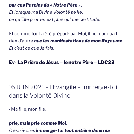
par ces Paroles du « Notre Père ».
Et lorsque ma Divine Volonté se lie,
ce qu’Elle promet est plus qu’une certitude.
Et comme tout a été préparé par Moi, il ne manquait
rien d’autre
que les manifestations de mon Royaume
Et c’est ce que Je fais.
Ev- La Prière de Jésus – le notre Père – LDC23
GEPLAATST
16 JUIN 2021 – l’Evangile – Immerge-toi
OP
dans la Volonté Divine
«Ma fille, mon fils,
prie, mais prie comme Moi.
C’est-à-dire,
immerge-toi tout entière dans ma