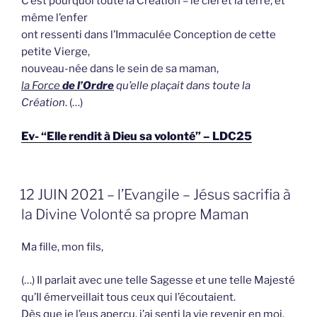
C’est pourquoi toute la Création – le ciel et la terre, et
même l’enfer
ont ressenti dans l’Immaculée Conception de cette
petite Vierge,
nouveau-née dans le sein de sa maman,
la Force
de l’Ordre
qu’elle plaçait dans toute la
Création
. (…)
Ev- “Elle rendit à Dieu sa volonté” – LDC25
GEPLAATST
12 JUIN 2021 – l’Evangile – Jésus sacrifia à
OP
la Divine Volonté sa propre Maman
Ma fille, mon fils,
(…) Il parlait avec une telle Sagesse et une telle Majesté
qu’Il émerveillait tous ceux qui l’écoutaient.
Dès que je l’eus aperçu, j’ai senti la vie revenir en moi.