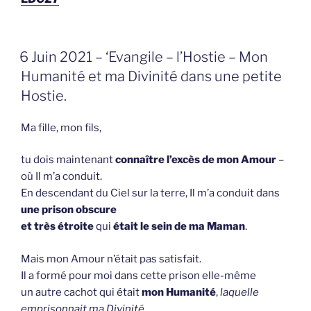
GEPLAATST
6 Juin 2021 – ‘Evangile – l’Hostie – Mon
OP
Humanité et ma Divinité dans une petite
Hostie.
Ma fille, mon fils,
tu dois maintenant
connaître l’excès de mon Amour
–
où Il m’a conduit.
En descendant du Ciel sur la terre, Il m’a conduit dans
une prison obscure
et très étroite
qui
était le sein de ma Maman
.
Mais mon Amour n’était pas satisfait.
Il a formé pour moi dans cette prison elle-même
un autre cachot qui était
mon Humanité
,
laquelle
emprisonnait ma Divinité.