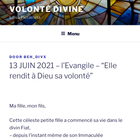
Spring
VOLONTÉ DIVINE
naar
Luisa Piccarreta
de
inhoud
Menu
GEPLAATST
DOOR
BEH_DIVX
OP
13 JUIN 2021 – l’Evangile – “Elle
rendit à Dieu sa volonté”
Ma fille, mon fils,
Cette céleste petite fille a commencé sa vie dans le
divin Fiat,
– depuis l’instant même de son Immaculée