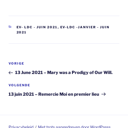
CATEGORIEËN
EV- LDC - JUIN 2021
,
EV-LDC -JANVIER - JUIN
2021
Berichtnavigatie
Vorig
VORIGE
bericht
13 June 2021 – Mary was a Prodigy of Our Will.
Volgend
VOLGENDE
bericht
13 juin 2021 – Remercie Moi en premier lieu
Privacybeleid
Met trots aangedreven door WordPress