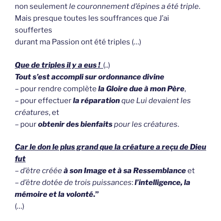
non seulement
le couronnement d’épines a été triple
.
Mais presque toutes les souffrances que J’ai
souffertes
durant ma Passion ont été triples (…)
Que de triples il y a eus !
(..)
Tout s’est accompli sur ordonnance divine
– pour rendre complète
la Gloire due à mon Père
,
– pour effectuer
la réparation
que Lui devaient les
créatures
, et
– pour
obtenir des bienfaits
pour les créatures
.
Car le don le plus grand que la créature a reçu de Dieu
fut
–
d’être créée
à son Image et à sa Ressemblance
et
–
d’être dotée de trois puissances
:
l’intelligence, la
mémoire et la volonté
.”
(…)