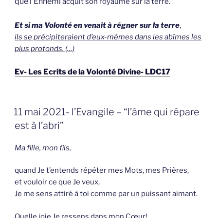
que l’Ennemi
acquit son royaume sur la terre.
Et si ma Volonté en venait à régner sur la terre
,
ils se précipiteraient d’eux-mêmes dans les abîmes les
plus profonds. (…)
Ev- Les Ecrits de la Volonté Divine- LDC17
GEPLAATST
11 mai 2021- l’Evangile – “l’âme qui répare
OP
est à l’abri”
Ma fille, mon fils,
quand Je t’entends répéter mes Mots, mes Prières,
et vouloir ce que Je veux,
Je me sens attiré à toi comme par un puissant aimant.
Quelle joie Je ressens dans mon Cœur!