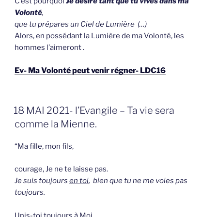
C’est pourquoi
Je désire tant
que tu vives dans ma
Volonté
,
que tu prépares un Ciel de Lumière (…)
Alors, en possédant la Lumière de ma Volonté, les
hommes l’aimeront .
Ev- Ma Volonté peut venir régner- LDC16
GEPLAATST
18 MAI 2021- l’Evangile – Ta vie sera
OP
comme la Mienne.
“Ma fille, mon fils,
courage, Je ne te laisse pas.
Je suis toujours
en toi
, bien que tu ne me voies pas
toujours.
Unis-toi toujours à Moi.