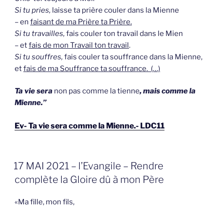
Si tu pries,
laisse ta prière couler dans la Mienne
– en
faisant de ma Prière ta Prière.
Si tu travailles,
fais couler ton travail dans le Mien
– et
fais de mon Travail ton travail
.
Si tu souffres,
fais couler ta souffrance dans la Mienne,
et
fais de ma Souffrance ta souffrance. (…)
Ta vie sera
non pas comme la tienne
, mais comme la
Mienne.”
Ev- Ta vie sera comme la Mienne.- LDC11
GEPLAATST
17 MAI 2021 – l’Evangile – Rendre
OP
complète la Gloire dû à mon Père
«Ma fille, mon fils,