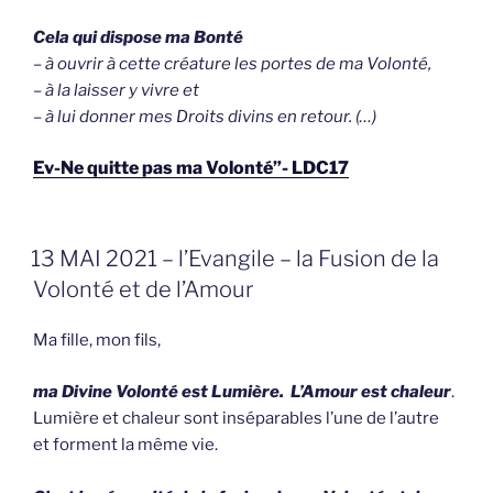
Cela qui dispose ma Bonté
– à ouvrir à cette créature les portes de ma Volonté,
– à la laisser y vivre et
– à lui donner mes Droits divins en retour. (…)
Ev-Ne quitte pas ma Volonté”- LDC17
GEPLAATST
13 MAI 2021 – l’Evangile – la Fusion de la
OP
Volonté et de l’Amour
Ma fille, mon fils,
ma Divine Volonté est Lumière. L’Amour est chaleur
.
Lumière et chaleur sont inséparables l’une de l’autre
et forment la même vie.