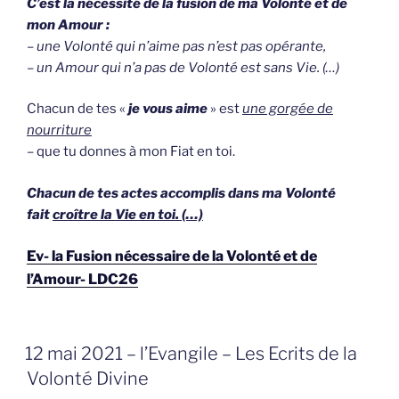
C’est la nécessité de la fusion de ma Volonté et de
mon Amour :
–
une Volonté qui n’aime pas n’est pas opérante,
– un Amour qui n’a pas de Volonté est sans Vie. (…)
Chacun de tes «
je vous aime
» est
une gorgée de
nourriture
– que tu donnes à mon Fiat en toi.
Chacun de tes actes accomplis dans ma Volonté
fait
croître la Vie en toi. (…)
Ev- la Fusion nécessaire de la Volonté et de
l’Amour- LDC26
GEPLAATST
12 mai 2021 – l’Evangile – Les Ecrits de la
OP
Volonté Divine