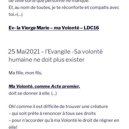
de telle sorte que personne ne manque.
Et, au nom de toutes, je te réconforte et compatis avec
toi.»(…)
Ev- la Vierge Marie – ma Volonté – LDC16
GEPLAATST
25 Mai2021 – l’Evangile -Sa volonté
OP
humaine ne doit plus exister
Ma fille, mon fils,
Ma Volonté. comme Acte premier,
doit se donner à elle. (…)
Oh! comme il est difficile de trouver une créature
– qui soit prête à renoncer à tous ses droits
– pour n’accorder qu’à ma Volonté le droit de régner en
elle!