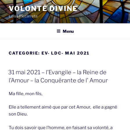
Spring
VOLONTÉ DIVINE
naar
Luisa Piccarreta
de
inhoud
Menu
CATEGORIE:
EV- LDC- MAI 2021
GEPLAATST
31 mai 2021 – l’Evangile – la Reine de
OP
l’Amour – la Conquérante de l’ Amour
Ma fille, mon fils,
Elle a tellement aimé que par cet Amour, elle a gagné
son Dieu.
Tu dois savoir que l’homme, en faisant sa volonté, a