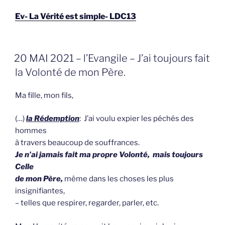
Ev- La Vérité est simple- LDC13
GEPLAATST
20 MAI 2021 – l’Evangile – J’ai toujours fait
OP
la Volonté de mon Père.
Ma fille, mon fils,
(…)
l
a Rédemption
: J’ai voulu expier les péchés des
hommes
à travers beaucoup de souffrances.
Je n’ai jamais fait ma propre Volonté, mais toujours
Celle
de mon Père,
même dans les choses les plus
insignifiantes,
– telles que respirer, regarder, parler, etc.