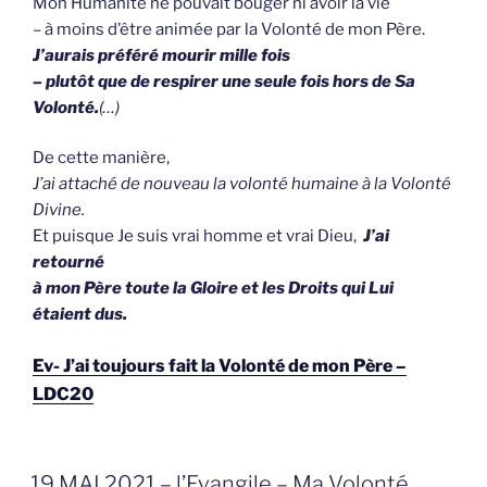
Mon Humanité ne pouvait bouger ni avoir la vie
– à moins d’être animée par la Volonté de mon Père.
J’aurais préféré mourir mille fois
– plutôt que de respirer une seule fois hors de Sa
Volonté.
(…)
De cette manière,
J’ai attaché de nouveau la volonté humaine à la Volonté
Divine.
Et puisque Je suis vrai homme et vrai Dieu,
J’ai
retourné
à mon Père toute la Gloire et les Droits qui Lui
étaient dus.
Ev- J’ai toujours fait la Volonté de mon Père –
LDC20
GEPLAATST
19 MAI 2021 – l’Evangile – Ma Volonté