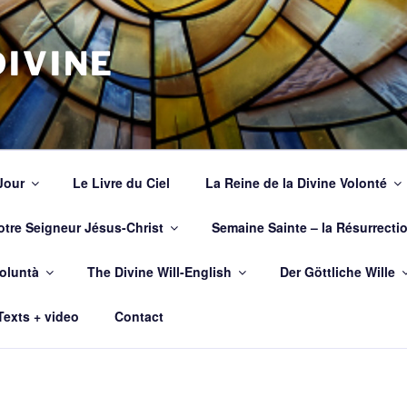
IVINE
Jour
Le Livre du Ciel
La Reine de la Divine Volonté
otre Seigneur Jésus-Christ
Semaine Sainte – la Résurrecti
Voluntà
The Divine Will-English
Der Göttliche Wille
Texts + video
Contact