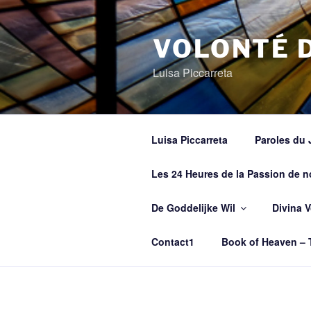
Spring
naar
de
VOLONTÉ D
inhoud
Luisa Piccarreta
Luisa Piccarreta
Paroles du 
Les 24 Heures de la Passion de n
De Goddelijke Wil
Divina 
Contact1
Book of Heaven – 