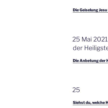
Die Geiselung Jesu
GEPLAATST
25 Mai 2021
OP
der Heiligst
Die Anbetung der H
GEPLAATST
25
OP
Siehst du, welche H