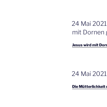
GEPLAATST
24 Mai 2021
OP
mit Dornen 
Jesus wird mit Dor
GEPLAATST
24 Mai 2021
OP
Die Mütterlichkeit