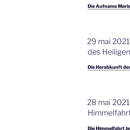
Die Aufname Marie
GEPLAATST
29 mai 2021
OP
des Heilige
Die Herabkunft des
GEPLAATST
28 mai 2021
OP
Himmelfahrt
Die Himmelfahrt J