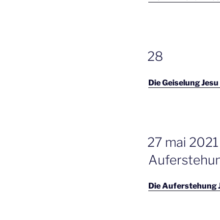
GEPLAATST
28
OP
Die Geiselung Jesu
GEPLAATST
27 mai 2021 
OP
Auferstehu
Die Auferstehung 