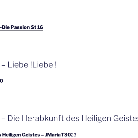
 -Die Passion St 16
– Liebe !Liebe !
10
 – Die Herabkunft des Heiligen Geiste
23
 Heiligen Geistes – JMariaT30