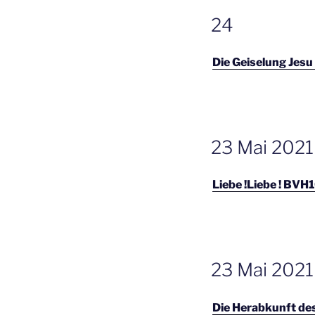
GEPLAATST
24
OP
Die Geiselung Jesu
GEPLAATST
23 Mai 2021 
OP
Liebe !Liebe ! BVH
GEPLAATST
23 Mai 2021
OP
Die Herabkunft des