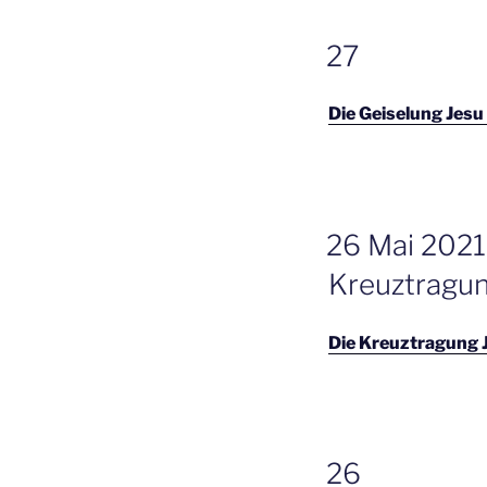
GEPLAATST
27
OP
Die Geiselung Jesu
GEPLAATST
26 Mai 2021
OP
Kreuztragun
Die Kreuztragung 
GEPLAATST
26
OP