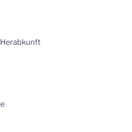
e Herabkunft
ie