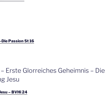
 -Die Passion St 16
– Erste Glorreiches Geheimnis – Die
ng Jesu
Jesu – BVHi 24