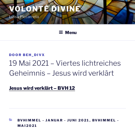
Spring
VOLONTÉ DIVINE
naar
Luisa Piccarreta
de
inhoud
Menu
GEPLAATST
DOOR
BEH_DIVX
OP
19 Mai 2021 – Viertes lichtreiches
Geheimnis – Jesus wird verklärt
Jesus wird verklärt – BVH 12
CATEGORIEËN
BVHIMMEL - JANUAR - JUNI 2021
,
BVHIMMEL -
MAI2021