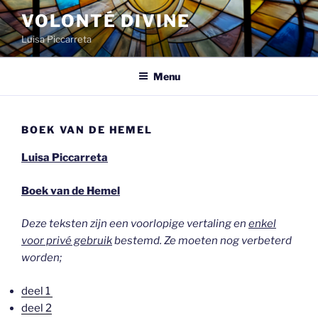
Spring
VOLONTÉ DIVINE
naar
Luisa Piccarreta
de
inhoud
Menu
BOEK VAN DE HEMEL
Luisa Piccarreta
Boek van de Hemel
Deze teksten zijn een voorlopige vertaling en
enkel
voor privé gebruik
bestemd. Ze moeten nog verbeterd
worden;
deel 1
deel 2