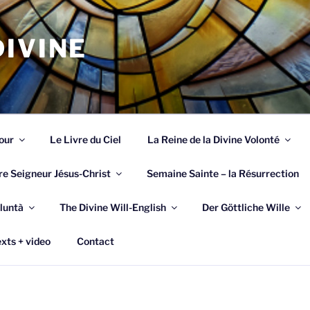
IVINE
our
Le Livre du Ciel
La Reine de la Divine Volonté
re Seigneur Jésus-Christ
Semaine Sainte – la Résurrection
luntà
The Divine Will-English
Der Göttliche Wille
xts + video
Contact