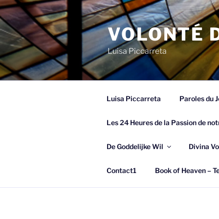
Spring
naar
VOLONTÉ D
de
inhoud
Luisa Piccarreta
Luisa Piccarreta
Paroles du J
Les 24 Heures de la Passion de not
De Goddelijke Wil
Divina Vo
Contact1
Book of Heaven – Te