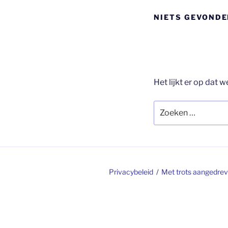
NIETS GEVOND
Het lijkt er op dat 
Zoeken
naar:
Privacybeleid
Met trots aangedre