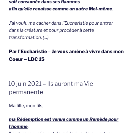
soit consumée dans ses flammes
afin qu’elle renaisse comme un autre Moi-même
.
J’ai voulu me cacher dans l’Eucharistie
pour entrer
dans la créature et pour procéder à cette
transformation. (…)
Par l’Eucharistie – Je vous amène à vivre dans mon
Coeur – LDC 15
GEPLAATST
10 juin 2021 – Ils auront ma Vie
OP
permanente
Ma fille, mon fils,
ma Rédemption est venue comme un Remède pour
l’homme
.