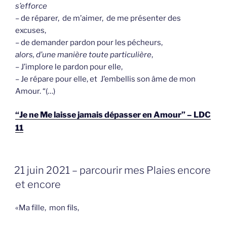
s’efforce
– de réparer, de m’aimer, de me présenter des
excuses,
– de demander pardon pour les pécheurs,
alors, d’une manière toute particulière
,
– J’implore le pardon pour elle,
– Je répare pour elle, et J’embellis son âme de mon
Amour. “(…)
“Je ne Me laisse jamais dépasser en Amour” – LDC
11
GEPLAATST
21 juin 2021 – parcourir mes Plaies encore
OP
et encore
«Ma fille, mon fils,