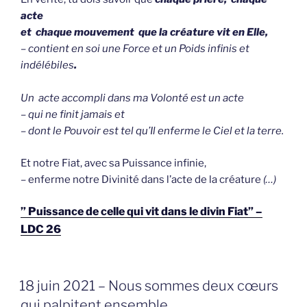
acte
et chaque mouvement que la créature vit en Elle,
– contient en soi
une Force et un Poids infinis et
indélébiles
.
Un acte accompli dans ma Volonté
est un acte
– qui ne finit jamais et
– dont le Pouvoir est tel qu’Il enferme le Ciel et la terre.
Et notre Fiat, avec sa Puissance infinie,
– enferme notre Divinité dans l’acte de la créature
(…)
” Puissance de celle qui vit dans le divin Fiat” –
LDC 26
GEPLAATST
18 juin 2021 – Nous sommes deux cœurs
OP
qui palpitent ensemble.