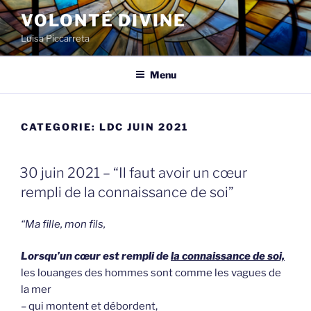
Spring
VOLONTÉ DIVINE
naar
Luisa Piccarreta
de
inhoud
Menu
CATEGORIE:
LDC JUIN 2021
GEPLAATST
30 juin 2021 – “Il faut avoir un cœur
OP
rempli de la connaissance de soi”
“Ma fille, mon fils,
Lorsqu’un cœur est rempli de
la connaissance de soi,
les louanges des hommes sont comme les vagues de
la mer
– qui montent et débordent,