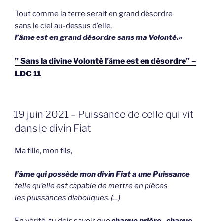
Tout comme la terre serait en grand désordre
sans le ciel au-dessus d’elle,
l’âme est en grand désordre sans ma Volonté.»
” Sans la divine Volonté l’âme est en désordre” –
LDC 11
GEPLAATST
19 juin 2021 – Puissance de celle qui vit
OP
dans le divin Fiat
Ma fille, mon fils,
l’âme qui possède mon divin Fiat a une Puissance
telle
qu’elle est capable de mettre en pièces
les puissances diaboliques. (…)
En vérité, tu dois savoir que
chaque prière, chaque