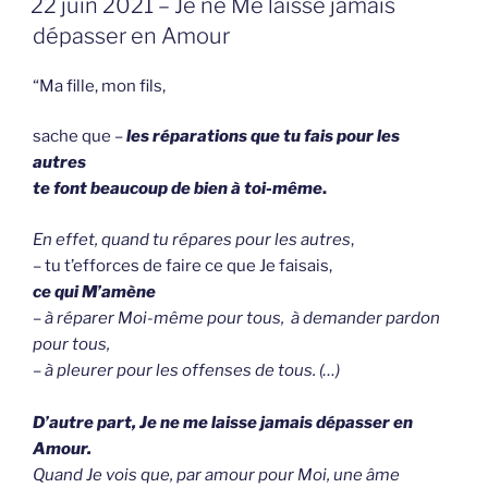
22 juin 2021 – Je ne Me laisse jamais
OP
dépasser en Amour
“Ma fille, mon fils,
sache que
–
les réparations que tu fais pour les
autres
te font beaucoup de bien à toi-même
.
En effet, quand tu répares pour les autres
,
– tu t’efforces de faire ce que Je faisais,
ce qui M’amène
–
à réparer Moi-même pour tous, à demander pardon
pour tous,
– à pleurer pour les offenses de tous. (…)
D’autre part, Je ne me laisse jamais dépasser en
Amour.
Quand Je vois que, par amour pour Moi, une âme