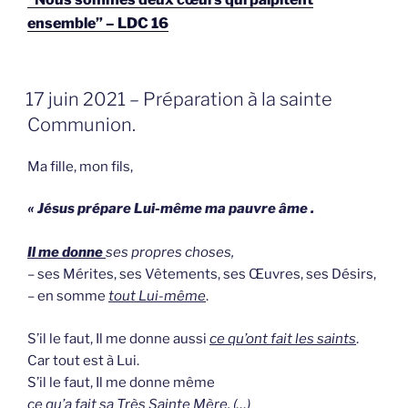
ensemble” – LDC 16
GEPLAATST
17 juin 2021 – Préparation à la sainte
OP
Communion.
Ma fille, mon fils,
« Jésus prépare Lui-même ma pauvre âme .
Il me donne
ses propres choses,
– ses Mérites, ses Vêtements, ses Œuvres, ses Désirs,
– en somme
tout Lui-même
.
S’il le faut, Il me donne aussi
ce qu’ont fait les saints
.
Car tout est à Lui.
S’il le faut, Il me donne même
ce qu’a fait sa Très Sainte Mère. (…)