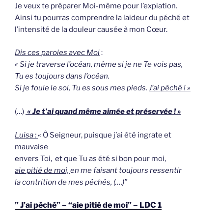
Je veux te préparer Moi-même pour l’expiation.
Ainsi tu pourras comprendre la laideur du péché et
l’intensité de la douleur causée à mon Cœur.
Dis ces paroles avec Moi
:
«
Si je traverse l’océan, même si je ne Te vois pas,
Tu es toujours dans l’océan.
Si je foule le sol, Tu es sous mes pieds.
J’ai péché ! »
(…)
« Je t’ai quand même aimée et préservée ! »
Luisa :
« Ô Seigneur, puisque j’ai été ingrate et
mauvaise
envers Toi, et que Tu as été si bon pour moi,
aie pitié de moi,
en me faisant toujours ressentir
la contrition de mes péchés, (….)”
” J’ai péché” – “aie pitié de moi” – LDC 1