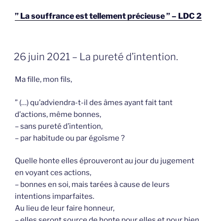
” La souffrance est tellement précieuse ” – LDC 2
GEPLAATST
26 juin 2021 – La pureté d’intention.
OP
Ma fille, mon fils,
” (…) qu’adviendra-t-il des âmes ayant fait tant
d’actions, même bonnes,
– sans pureté d’intention,
– par habitude ou par égoïsme ?
Quelle honte elles éprouveront au jour du jugement
en voyant ces actions,
– bonnes en soi, mais tarées à cause de leurs
intentions imparfaites.
Au lieu de leur faire honneur,
– elles seront source de honte pour elles et pour bien