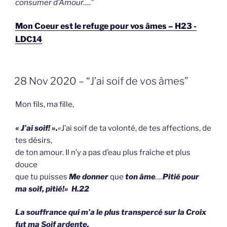
consumer d’Amour….”
Mon Coeur est le refuge pour vos âmes – H23 -
LDC14
GEPLAATST
28 Nov 2020 – “J’ai soif de vos âmes”
OP
Mon fils, ma fille,
« J’ai soif! ».
«
J’ai soif de ta volonté, de tes affections, de
tes désirs,
de ton amour. Il n’y a pas d’eau plus fraîche et plus
douce
que tu puisses
Me donner
que
ton âme
….
Pitié pour
ma soif, pitié!» H.22
La souffrance qui m’a le plus transpercé sur la Croix
fut
ma Soif ardente.