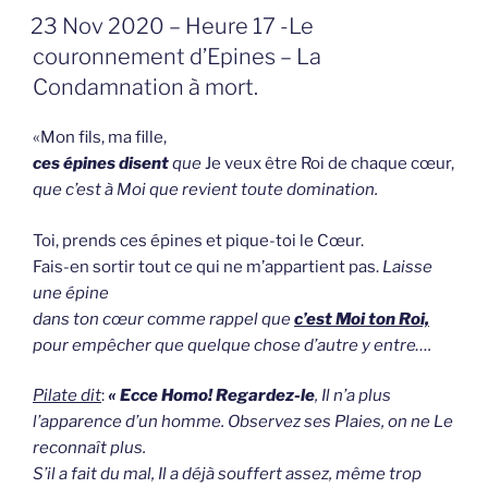
GEPLAATST
23 Nov 2020 – Heure 17 -Le
OP
couronnement d’Epines – La
Condamnation à mort.
«Mon fils, ma fille,
ces épines disent
que
Je veux être Roi de chaque cœur,
que c’est à Moi que revient toute domination.
Toi, prends ces épines et pique-toi le Cœur.
Fais-en sortir tout ce qui ne m’appartient pas.
Laisse
une épine
dans ton cœur comme rappel que
c’est Moi ton Roi,
pour empêcher que quelque chose d’autre y entre….
Pilate
dit
:
« Ecce Homo! Regardez-le
, Il n’a plus
l’apparence d’un homme. Observez ses Plaies, on ne Le
reconnaît plus.
S’il a fait du mal, Il a déjà souffert assez, même trop