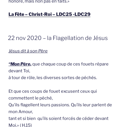
honoré, mais non pas en faits.»
La Fête – Christ-Roi – LDC25 -LDC29
GEPLAATST
22 nov 2020 – la Flagellation de Jésus
OP
J
ésus dit à son Père
“Mon Père,
que chaque coup de ces fouets répare
devant Toi,
à tour de rôle, les diverses sortes de péchés.
Et que ces coups de fouet excusent ceux qui
commettent le péché,
Qu’ils flagellent leurs passions. Qu’ils leur parlent de
mon Amour,
tant et si bien qu’ils soient forcés de céder devant
Moi.» ( H.15)