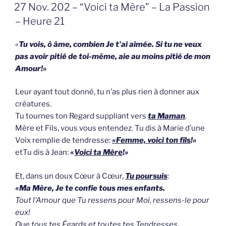
GEPLAATST
27 Nov. 202 – “Voici ta Mère” – La Passion
OP
– Heure 21
«
Tu vois, ô âme, combien Je t’ai aimée. Si tu ne veux
pas avoir pitié de toi-même, aie au moins pitié de mon
Amour!»
Leur ayant tout donné, tu n’as plus rien à donner aux
créatures.
Tu tournes ton Regard suppliant vers
ta Maman
.
Mère et Fils, vous vous entendez. Tu dis à Marie d’une
Voix remplie de tendresse:
«Femme, voici ton fils
!»
etTu dis à Jean:
«
Voici ta Mère
!»
Et, dans un doux Cœur à Cœur,
Tu poursuis
:
«Ma Mère, Je te confie tous mes enfants.
Tout l’Amour que Tu ressens pour Moi, ressens-le pour
eux!
Que tous tes Égards et toutes tes Tendresses