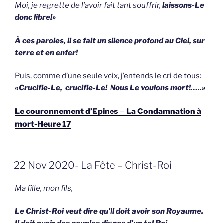
Moi, je regrette de l’avoir fait tant souffrir,
laissons-Le
donc libre!»
À ces paroles,
il se fait un silence profond au Ciel, sur
terre et en enfer!
Puis, comme d’une seule voix,
j’entends le cri de tous
:
«Crucifie-Le, crucifie-Le! Nous Le voulons mort!…..»
Le couronnement d’Epines – La Condamnation à
mort-Heure 17
GEPLAATST
22 Nov 2020- La Fête – Christ-Roi
OP
Ma fille, mon fils,
Le Christ-Roi veut dire qu’Il doit avoir son Royaume.