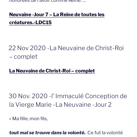
honorées de l’avoir comme Reine. …
Neuvaine -Jour 7 – La Reine de toutes les
créatures.-LDC15
GEPLAATST
22 Nov 2020 -La Neuvaine de Christ-Roi
OP
– complet
La Neuvaine de Christ-Roi – complet
GEPLAATST
30 Nov. 2020 -l’ Immaculé Conception de
OP
la Vierge Marie -La Neuvaine -Jour 2
« Ma fille, mon fils,
tout mal se trouve dans la volonté.
Ce fut la volonté