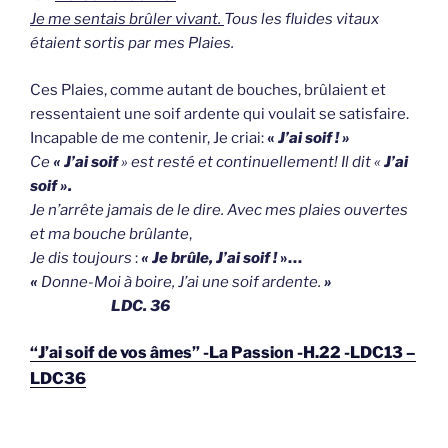
Je me sentais brûler vivant.
Tous les fluides vitaux
étaient sortis par mes Plaies.
Ces Plaies, comme autant de bouches, brûlaient et
ressentaient une soif ardente qui voulait se satisfaire.
Incapable de me contenir, Je criai:
«
J’ai soif ! »
Ce
« J’ai soif
» est resté et continuellement! Il dit «
J’ai
soif ».
Je n’arrête jamais de le dire. Avec mes plaies ouvertes
et ma bouche brûlante
,
Je dis toujours
:
« Je brûle, J’ai soif !
»…
«
Donne-Moi à boire, J’ai une soif ardente.
»
LDC. 36
“J’ai soif de vos âmes” -La Passion -H.22 -LDC13 –
LDC36