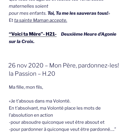
maternelles soient
pour mes enfants.
Toi, Tu me les sauveras tous!
»
Et
ta sainte Maman accepte.
“Voici ta Mère”- H21-
Deuxième Heure d’Agonie
sur la Croix.
GEPLAATST
26 nov 2020 – Mon Père, pardonnez-les!
OP
la Passion – H.20
Ma fille, mon fils,
«Je t’absous dans ma Volonté.
En t’absolvant, ma Volonté place les mots de
l’absolution en action
-pour absoudre quiconque veut être absout et
-pour pardonner à quiconque veut être pardonné….”