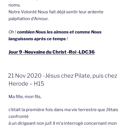
noms.
Notre Volonté Nous fait déjà sentir leur ardente
palpitation d’Amour.
Oh !
combien Nous les aimons et comme Nous
languissons après ce temps
!
Jour 9 -Neuvaine du Christ -Roi -LDC36
GEPLAATST
21 Nov 2020 -Jésus chez Pilate, puis chez
OP
Herode – H15
Ma fille, mon fils,
c’était la première fois dans ma vie terrestre que J’étais
confronté
à un dirigeant non juif. Il m’a interrogé concernant mon