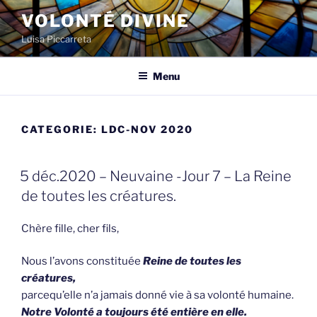
Spring
VOLONTÉ DIVINE
naar
Luisa Piccarreta
de
inhoud
Menu
CATEGORIE:
LDC-NOV 2020
GEPLAATST
5 déc.2020 – Neuvaine -Jour 7 – La Reine
OP
de toutes les créatures.
Chère fille, cher fils,
Nous l’avons constituée
Reine de toutes les
créatures,
parcequ’elle n’a jamais donné vie à sa volonté humaine.
Notre Volonté a toujours été entière en elle.