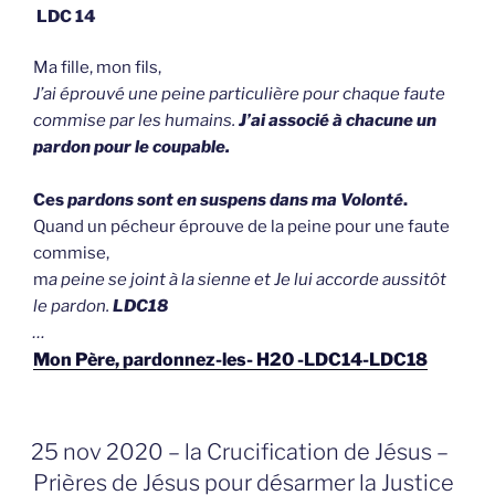
LDC 14
Ma fille, mon fils,
J’ai éprouvé une peine particulière pour chaque faute
commise par les humains.
J’ai associé à chacune un
pardon pour le coupable.
Ces
pardons sont en suspens dans ma Volonté
.
Quand un pécheur éprouve de la peine pour une faute
commise,
m
a peine se joint à la sienne et Je lui accorde aussitôt
le pardon.
LDC18
…
Mon Père, pardonnez-les- H20 -LDC14-LDC18
GEPLAATST
25 nov 2020 – la Crucification de Jésus –
OP
Prières de Jésus pour désarmer la Justice