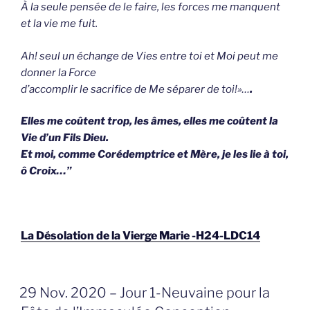
À la seule pensée de le faire, les forces me manquent
et la vie me fuit.
Ah! seul un échange de Vies entre toi et Moi peut me
donner la Force
d’accomplir le sacrifice de Me séparer de toi!»…
.
Elles me coûtent trop, les âmes, elles me coûtent la
Vie d’un Fils Dieu.
Et moi, comme Corédemptrice et Mère, je les lie à toi,
ô Croix…”
La Désolation de la Vierge Marie -H24-LDC14
GEPLAATST
29 Nov. 2020 – Jour 1-Neuvaine pour la
OP