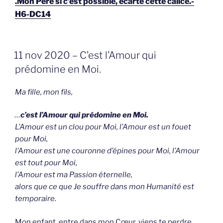
.Mon Père si c’est possible, écarte cette calice.-
H6-DC14
GEPLAATST
11 nov 2020 – C’est l’Amour qui
OP
prédomine en Moi.
Ma fille, mon fils,
…
c’est l’Amour qui prédomine en Moi.
L’Amour est un clou pour Moi, l’Amour est un fouet
pour Moi,
l’Amour est une couronne d’épines pour Moi, l’Amour
est tout pour Moi,
l’Amour est ma Passion éternelle,
alors que ce que Je souffre dans mon Humanité est
temporaire.
Mon enfant, entre dans mon Cœur, viens te perdre