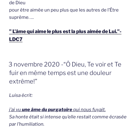
de Dieu
pour être aimée un peu plus que les autres de l’Être
suprême. …
” L’âme qui aime le plus est la plus aimée de Lui.”-
LDC7
GEPLAATST
3 novembre 2020 -“Ô Dieu, Te voir et Te
OP
fuir en même temps est une douleur
extrême!”
Luisa écrit:
j’ai vu
une âme du purgatoire
qui nous fuyait.
Sa honte était si intense qu’elle restait comme écrasée
par l’humiliation.