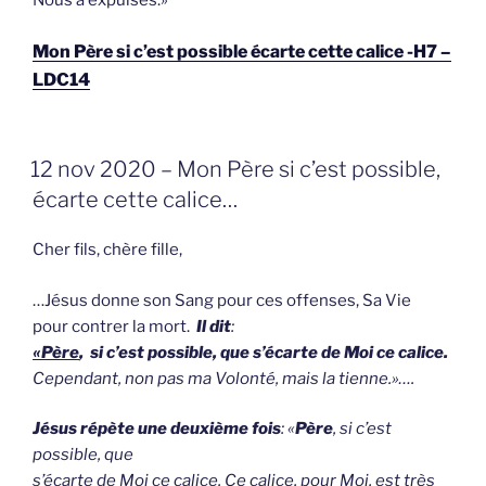
Nous a expulsés.»
Mon Père si c’est possible écarte cette calice -H7 –
LDC14
GEPLAATST
12 nov 2020 – Mon Père si c’est possible,
OP
écarte cette calice…
Cher fils, chère fille,
…Jésus donne son Sang pour ces offenses, Sa Vie
pour contrer la mort.
Il dit
:
«Père
, si c’est possible, que s’écarte de Moi ce calice.
Cependant, non pas ma Volonté, mais la tienne.»….
Jésus répète une deuxième fois
: «
Père
, si c’est
possible, que
s’écarte de Moi ce calice. Ce calice, pour Moi, est très