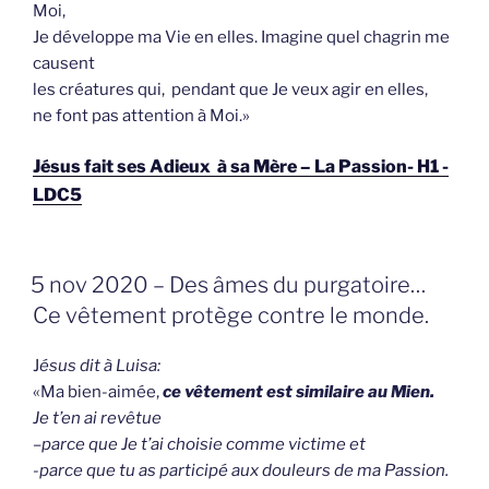
Moi,
Je développe ma Vie en elles. Imagine quel chagrin me
causent
les créatures qui, pendant que Je veux agir en elles,
ne font pas attention à Moi.»
Jésus fait ses Adieux à sa Mère – La Passion- H1 -
LDC5
GEPLAATST
5 nov 2020 – Des âmes du purgatoire…
OP
Ce vêtement protège contre le monde.
J
ésus dit à Luisa:
«Ma bien-aimée,
ce vêtement est similaire au Mien.
Je t’en ai revêtue
–
parce que Je t’ai choisie comme victime et
-parce que tu as participé aux douleurs de ma Passion
.