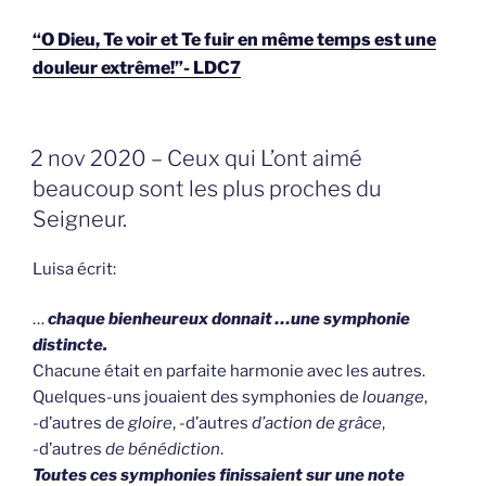
“O Dieu, Te voir et Te fuir en même temps est une
douleur extrême!”- LDC7
GEPLAATST
2 nov 2020 – Ceux qui L’ont aimé
OP
beaucoup sont les plus proches du
Seigneur.
Luisa écrit:
…
chaque bienheureux donnait …
une symphonie
distincte.
Chacune était en parfaite harmonie avec les autres.
Quelques-uns jouaient des symphonies de
louange
,
-d’autres de
gloire
, -d’autres
d’action de grâce
,
-d’autres
de bénédiction
.
Toutes ces symphonies finissaient sur une note