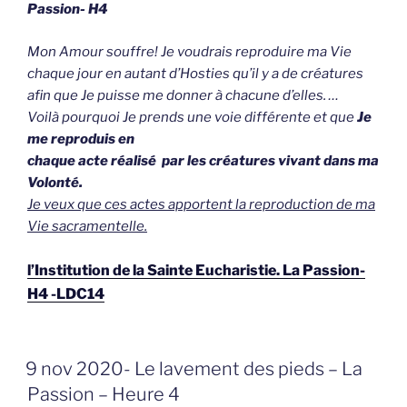
Passion- H4
Mon Amour souffre!
Je voudrais reproduire ma Vie
chaque jour en autant d’Hosties qu’il y a de créatures
afin que Je puisse me donner à chacune d’elles. …
Voilà pourquoi Je prends une voie différente et que
Je
me reproduis en
chaque acte réalisé par les créatures vivant dans ma
Volonté.
Je veux que ces actes apportent la reproduction de ma
Vie sacramentelle.
l’Institution de la Sainte Eucharistie. La Passion-
H4 -LDC14
GEPLAATST
9 nov 2020- Le lavement des pieds – La
OP
Passion – Heure 4