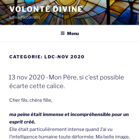
Spring
VOLONTÉ DIVINE
naar
Luisa Piccarreta
de
inhoud
Menu
CATEGORIE:
LDC-NOV 2020
GEPLAATST
13 nov 2020 -Mon Père, si c’est possible
OP
écarte cette calice.
Cher fils, chère fille,
ma peine était immense et incompréhensible pour un
esprit créé.
Elle était particulièrement intense quand J’ai vu
l’intelligence humaine toute déformée. Ma belle image,