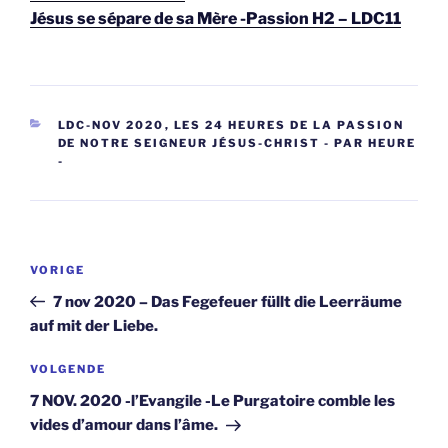
Jésus se sépare de sa Mère -Passion H2 – LDC11
CATEGORIEËN
LDC-NOV 2020
,
LES 24 HEURES DE LA PASSION
DE NOTRE SEIGNEUR JÉSUS-CHRIST - PAR HEURE
-
Berichtnavigatie
Vorig
VORIGE
bericht
7 nov 2020 – Das Fegefeuer füllt die Leerräume
auf mit der Liebe.
Volgend
VOLGENDE
bericht
7 NOV. 2020 -l’Evangile -Le Purgatoire comble les
vides d’amour dans l’âme.