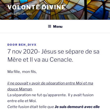
Spring
VOLONTÉ DIVINE
naar
Luisa Piccarreta
de
inhoud
Menu
GEPLAATST
DOOR
BEH_DIVX
OP
7 nov 2020- Jésus se sépare de sa
Mère et Il va au Cenacle.
Ma fille, mon fils,
il ne pouvait y avoir de séparation entre Moi et ma
douce Maman
.
La séparation ne fut qu’apparente. Il y avait fusion
entre elle et Moi.
Cette fusion était telle que
Je suis demeuré avec elle