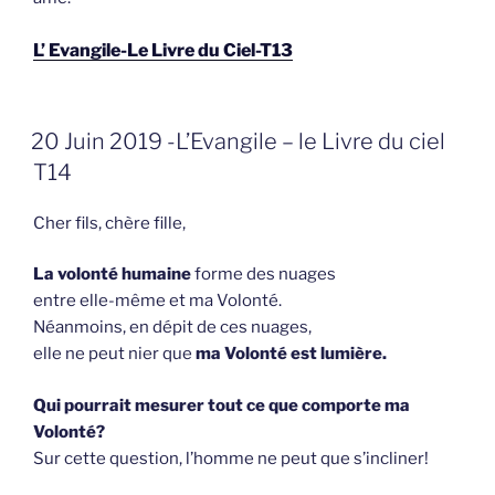
L’ Evangile-Le Livre du Ciel-T13
GEPLAATST
20 Juin 2019 -L’Evangile – le Livre du ciel
OP
T14
Cher fils, chère fille,
La volonté humaine
forme des nuages
entre elle-même et ma Volonté.
Néanmoins, en dépit de ces nuages,
elle ne peut nier que
ma Volonté est lumière.
Qui pourrait mesurer tout ce que comporte ma
Volonté?
Sur cette question, l’homme ne peut que s’incliner!