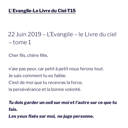
L’ Evangile-Le Livre du Ciel-T15
GEPLAATST
22 Juin 2019 – L’Evangile – le Livre du ciel
OP
– tome 1
Cher fils, chère fille,
n’aie pas peur, car petit à petit nous ferons tout.
Je sais comment tu es faible.
C’est de moi que tu recevras la force,
la persévérance et la bonne volonté.
Tu dois garder un oeil sur moi et l’autre sur ce que tu
fais.
Les yeux fixés sur moi, ne juge personne.