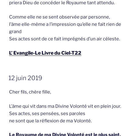
priera Dieu de concéder le Royaume tant attendu.
Comme elle ne se sent observée par personne,
l’âme elle-même a l’impression qu’elle ne fait rien de
grand
Ses actes sont de ce fait imprégnés d’un air céleste.
L’ Evangile-Le Livre du Ciel-T22
GEPLAATST
12 juin 2019
OP
Cher fils, chère fille,
L’âme qui vit dans ma Divine Volonté vit en plein jour.
Ses actes, ses pensées, ses paroles
ne sont que la réflexion de ma Volonté.
Le Royaume de ma Divine Volonté est le plus saint,