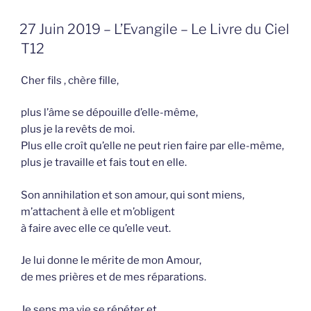
GEPLAATST
27 Juin 2019 – L’Evangile – Le Livre du Ciel
OP
T12
Cher fils , chère fille,
plus l’âme se dépouille d’elle-même,
plus je la revêts de moi.
Plus elle croît qu’elle ne peut rien faire par elle-même,
plus je travaille et fais tout en elle.
Son annihila­tion et son amour, qui sont miens,
m’attachent à elle et m’obligent
à faire avec elle ce qu’elle veut.
Je lui donne le mérite de mon Amour,
de mes prières et de mes réparations.
Je sens ma vie se répéter et