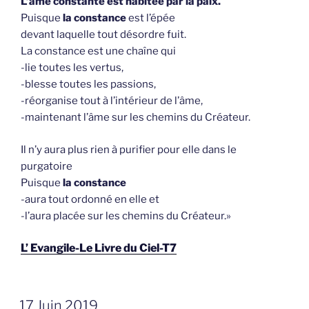
L’âme constante est habitée par la paix.
Puisque
la constance
est l’épée
devant laquelle tout désordre fuit.
La constance est une chaîne qui
-lie toutes les vertus,
-blesse toutes les passions,
-réorganise tout à l’intérieur de l’âme,
-maintenant l’âme sur les chemins du Créateur.
Il n’y aura plus rien à purifier pour elle dans le
purgatoire
Puisque
la constance
-aura tout ordonné en elle et
-l’aura placée sur les chemins du Créateur.»
L’ Evangile-Le Livre du Ciel-T7
GEPLAATST
17 Juin 2019