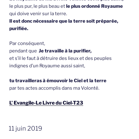
le plus pur, le plus beau et
le plus ordonné Royaume
qui doive venir sur la terre.
Il est donc nécessaire que la terre soit préparée,
purifiée.
Par conséquent,
pendant que
Je travaille à la purifier,
et s’il le faut à détruire des lieux et des peuples
indignes d’un Royaume aussi saint,
tu travailleras à émouvoir le Ciel et la terre
par tes actes accomplis dans ma Volonté.
L’ Evangile-Le Livre du Ciel-T23
GEPLAATST
11 juin 2019
OP