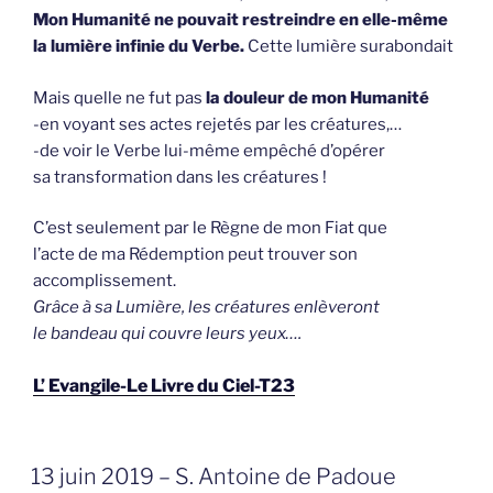
Mon Humanité ne pouvait restreindre en elle-même
la lumière infinie du Verbe.
Cette lumière surabondait
Mais quelle ne fut pas
la douleur de mon Humanité
-en voyant ses actes rejetés par les créatures,…
-de voir le Verbe lui-même empêché d’opérer
sa transformation dans les créatures !
C’est seulement par le Règne de mon Fiat que
l’acte de ma Rédemption peut trouver son
accomplissement.
Grâce à sa Lumière, les créatures enlèveront
le bandeau qui couvre leurs yeux….
L’ Evangile-Le Livre du Ciel-T23
GEPLAATST
13 juin 2019 – S. Antoine de Padoue
OP