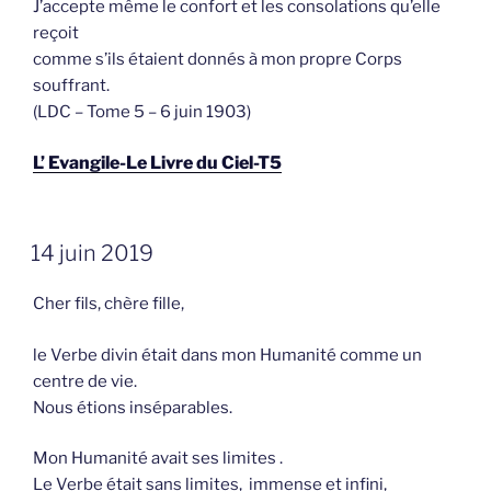
J’accepte même le confort et les consolations qu’elle
reçoit
comme s’ils étaient donnés à mon propre Corps
souffrant.
(LDC – Tome 5 – 6 juin 1903)
L’ Evangile-Le Livre du Ciel-T5
GEPLAATST
14 juin 2019
OP
Cher fils, chère fille,
le Verbe divin était dans mon Humanité comme un
centre de vie.
Nous étions inséparables.
Mon Humanité avait ses limites .
Le Verbe était sans limites, immense et infini,