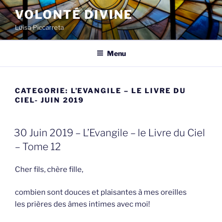
Spring
VOLONTÉ DIVINE
naar
Luisa Piccarreta
de
inhoud
Menu
CATEGORIE:
L’EVANGILE – LE LIVRE DU
CIEL- JUIN 2019
GEPLAATST
30 Juin 2019 – L’Evangile – le Livre du Ciel
OP
– Tome 12
Cher fils, chère fille,
com­bien sont douces et plaisantes à mes oreilles
les prières des âmes intimes avec moi!