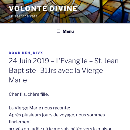
Spring
VOLONTÉ DIVINE
naar
Luisa Piccarreta
de
inhoud
Menu
GEPLAATST
DOOR
BEH_DIVX
OP
24 Juin 2019 – L’Evangile – St. Jean
Baptiste- 31Jrs avec la Vierge
Marie
Cher fils, chère fille,
La Vierge Marie nous raconte:
Après plusieurs jours de voyage, nous sommes
finalement
arrivés en Judée où je me suis hâtée vers la maison