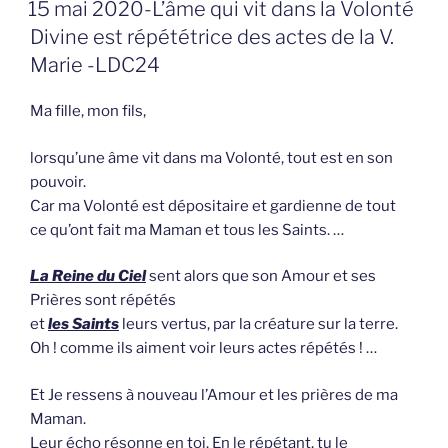
GEPLAATST
15 mai 2020-L’âme qui vit dans la Volonté
OP
Divine est répététrice des actes de la V.
Marie -LDC24
Ma fille, mon fils,
lorsqu’une âme vit dans ma Volonté, tout est en son
pouvoir.
Car ma Volonté est dépositaire et gardienne de tout
ce qu’ont fait ma Maman et tous les Saints. …
La Reine du Ciel
sent alors que son Amour et ses
Prières sont répétés
et
les Saints
leurs vertus, par la créature sur la terre.
Oh ! comme ils aiment voir leurs actes répétés ! …
Et Je ressens à nouveau l’Amour et les prières de ma
Maman.
Leur écho résonne en toi. En le répétant, tu le