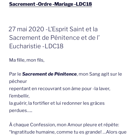
Sacrement -Ordre -Mariage -LDC18
GEPLAATST
27 mai 2020 -L’Esprit Saint et la
OP
Sacrement de Pénitence et de l’
Eucharistie -LDC18
Ma fille, mon fils,
Par le
Sacrement de Pénitence
, mon Sang agit sur le
pécheur
repentant en recouvrant son âme pour -la laver,
l’embellir,
la guérir, la fortifier et lui redonner les grâces
perdues…..
À chaque Confession, mon Amour pleure et répète:
“Ingratitude humaine, comme tu es grande! …Alors que