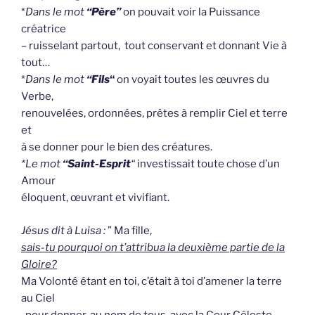
*
Dans le mot
“Père”
on pouvait voir la Puissance
créatrice
– ruisselant partout, tout conservant et donnant Vie à
tout…
*
Dans le mot
“Fils
“
on voyait toutes les œuvres du
Verbe,
renouvelées, ordonnées, prêtes à remplir Ciel et terre
et
à se donner pour le bien des créatures.
*Le mot
“Saint-Esprit
“
investissait toute chose d’un
Amour
éloquent, œuvrant et vivifiant.
Jésus dit à Luisa :
” Ma fille,
sais-tu pourquoi on t’attribua la deuxième partie de la
Gloire?
Ma Volonté étant en toi, c’était à toi d’amener la terre
au Ciel
-pour donner, au nom de tous, avec la Cour Céleste,