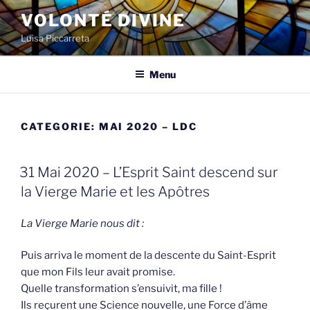
Spring
VOLONTÉ DIVINE
naar
Luisa Piccarreta
de
inhoud
Menu
CATEGORIE:
MAI 2020 – LDC
GEPLAATST
31 Mai 2020 – L’Esprit Saint descend sur
OP
la Vierge Marie et les Apôtres
La Vierge Marie nous dit :
Puis arriva le moment de la descente du Saint-Esprit
que mon Fils leur avait promise.
Quelle transformation s’ensuivit, ma fille !
Ils reçurent une Science nouvelle, une Force d’âme