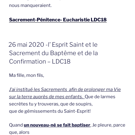
nous manqueraient.
Sacrement-Pénitence- Eucharistie LDC18
GEPLAATST
26 mai 2020 -l’ Esprit Saint et le
OP
Sacrement du Baptême et de la
Confirmation – LDC18
Ma fille, mon fils,
J’ai institué les Sacrements afin de prolonger ma Vie
sur la terre auprès de mes enfants.
Que de larmes
secrètes tu y trouveras, que de soupirs,
que de gémissements du Saint-Esprit!
Quand
un nouveau-né se fait baptiser
, Je pleure, parce
que, alors