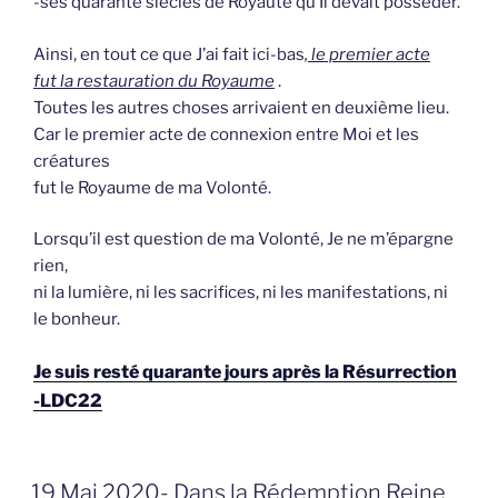
-ses quarante siècles de Royauté qu’Il devait posséder.
Ainsi, en tout ce que J’ai fait ici-bas
, le premier acte
fut la restauration du Royaume
.
Toutes les autres choses arrivaient en deuxième lieu.
Car le premier acte de connexion entre Moi et les
créatures
fut le Royaume de ma Volonté.
Lorsqu’il est question de ma Volonté, Je ne m’épargne
rien,
ni la lumière, ni les sacrifices, ni les manifestations, ni
le bonheur.
Je suis resté quarante jours après la Résurrection
-LDC22
GEPLAATST
19 Mai 2020- Dans la Rédemption Reine