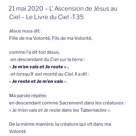
GEPLAATST
21 mai 2020 – L’ Ascension de Jésus au
OP
Ciel – Le Livre du Ciel -T35
Jésus nous dit:
Fille de ma Volonté, Fils de ma Volonté,
comme l’a dit ton Jésus,
-en descendant du Ciel sur la terre :
«
Je m’en vais et Je reste
» .
-et lorsqu’Il est monté au Ciel, Il a dit :
«
Je reste et Je m’en vais
».
Ma parole répète,
en descendant
comme Sacrement dans les créatures
:
«
Je m’en vais et Je reste dans les Tabernacles »
.
De la même manière, la créature qui vit dans ma
Volonté