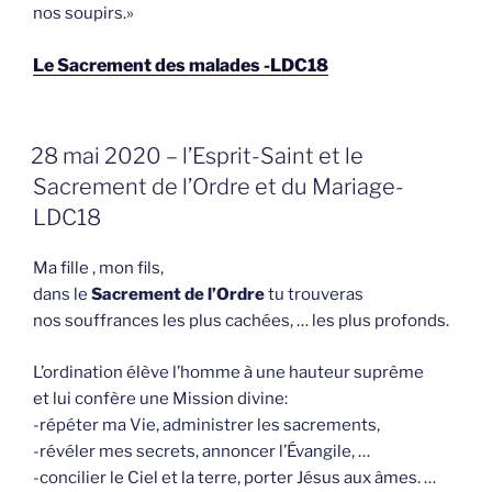
nos soupirs.»
Le Sacrement des malades -LDC18
GEPLAATST
28 mai 2020 – l’Esprit-Saint et le
OP
Sacrement de l’Ordre et du Mariage-
LDC18
Ma fille , mon fils,
dans le
Sacrement de l’Ordre
tu trouveras
nos souffrances les plus cachées, … les plus profonds.
L’ordination élève l’homme à une hauteur suprême
et lui confère une Mission divine:
-répéter ma Vie, administrer les sacrements,
-révéler mes secrets, annoncer l’Évangile, …
-concilier le Ciel et la terre, porter Jésus aux âmes. …