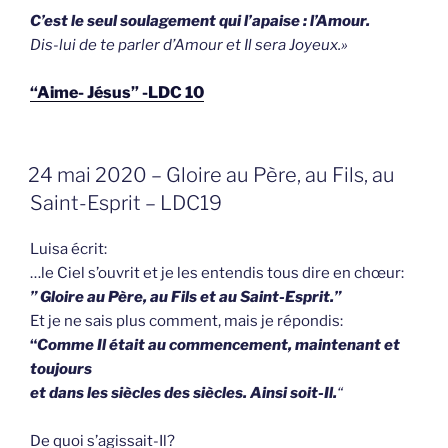
C’est le seul soulagement qui l’apaise : l’Amour.
Dis-lui de te parler d’Amour et Il sera Joyeux.»
“Aime- Jésus” -LDC 10
GEPLAATST
24 mai 2020 – Gloire au Père, au Fils, au
OP
Saint-Esprit – LDC19
Luisa écrit:
…le Ciel s’ouvrit et je les entendis tous dire en chœur:
” Gloire au Père, au Fils et au Saint-Esprit.”
Et je ne sais plus comment, mais je répondis:
“
Comme Il était au commencement, maintenant et
toujours
et dans les siècles des siècles. Ainsi soit-Il.
“
De quoi s’agissait-Il?