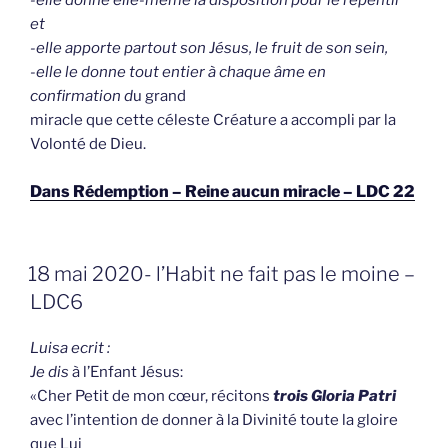
-elle donne elle-même la disposition pour le repentir
et
-elle apporte partout son Jésus, le fruit de son sein,
-elle le donne tout entier à chaque âme en
confirmation d
u grand
miracle que cette céleste Créature a accompli par la
Volonté de Dieu.
Dans Rédemption – Reine aucun miracle – LDC 22
GEPLAATST
18 mai 2020- l’Habit ne fait pas le moine –
OP
LDC6
Luisa ecrit :
Je dis
à l’Enfant Jésus:
«Cher Petit de mon cœur, récitons
trois Gloria Patri
avec l’intention de donner à la Divinité toute la gloire
que Lui