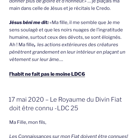
donner plus de gloire et d’honneur.
» … je plaçais ma
main dans celle de Jésus et je récitais le Credo.
Jésus béni me dit:
«Ma fille, il me semble que Je me
sens soulagé et que les noirs nuages de l’ingratitude
humaine, surtout ceux des dévots, se sont éloignés.
Ah ! Ma fille
,
les actions extérieures des créatures
pénètrent grandement en leur intérieur en plaçant un
vêtement sur leur âme….
l’habit ne fait pas le moine LDC6
GEPLAATST
17 mai 2020 – Le Royaume du Divin Fiat
OP
doit être connu -LDC 25
Ma Fille, mon fils,
Les Connaissances sur mon Fiat doivent être connues!