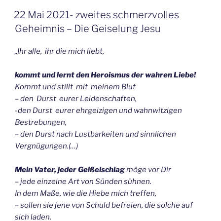
GEPLAATST
22 Mai 2021- zweites schmerzvolles
OP
Geheimnis – Die Geiselung Jesu
„Ihr alle, ihr die mich liebt,
kommt und lernt den Heroismus der wahren Liebe!
Kommt und stillt mit meinem Blut
– den Durst eurer Leidenschaften,
-den Durst eurer ehrgeizigen und wahnwitzigen
Bestrebungen,
– den Durst nach Lustbarkeiten und sinnlichen
Vergnügungen.(…)
M
ein Vater, jeder Geißelschlag
möge vor Dir
– jede einzelne Art von Sünden sühnen.
In dem Maße, wie die Hiebe mich treffen,
– sollen sie jene von Schuld befreien, die solche auf
sich laden.