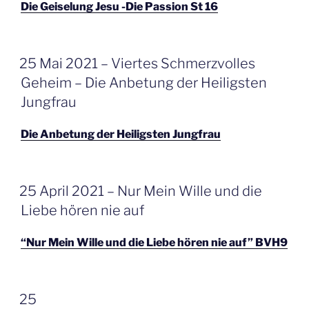
Die Geiselung Jesu -Die Passion St 16
GEPLAATST
25 Mai 2021 – Viertes Schmerzvolles
OP
Geheim – Die Anbetung der Heiligsten
Jungfrau
Die Anbetung der Heiligsten Jungfrau
GEPLAATST
25 April 2021 – Nur Mein Wille und die
OP
Liebe hören nie auf
“Nur Mein Wille und die Liebe hören nie auf” BVH9
GEPLAATST
25
OP