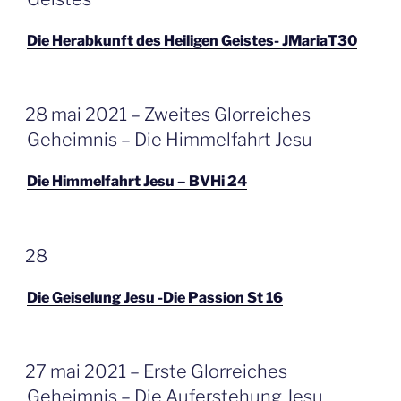
Die Herabkunft des Heiligen Geistes- JMariaT30
GEPLAATST
28 mai 2021 – Zweites Glorreiches
OP
Geheimnis – Die Himmelfahrt Jesu
Die Himmelfahrt Jesu – BVHi 24
GEPLAATST
28
OP
Die Geiselung Jesu -Die Passion St 16
GEPLAATST
27 mai 2021 – Erste Glorreiches
OP
Geheimnis – Die Auferstehung Jesu