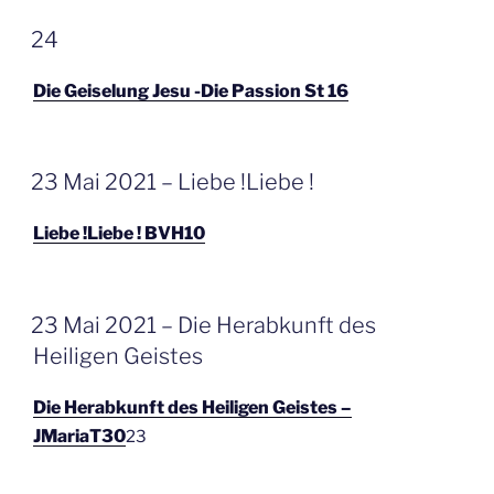
GEPLAATST
24
OP
Die Geiselung Jesu -Die Passion St 16
GEPLAATST
23 Mai 2021 – Liebe !Liebe !
OP
Liebe !Liebe ! BVH10
GEPLAATST
23 Mai 2021 – Die Herabkunft des
OP
Heiligen Geistes
Die Herabkunft des Heiligen Geistes –
JMariaT30
23