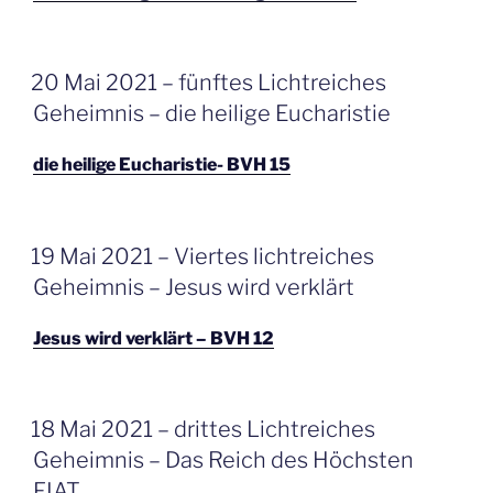
GEPLAATST
20 Mai 2021 – fünftes Lichtreiches
OP
Geheimnis – die heilige Eucharistie
die heilige Eucharistie- BVH 15
GEPLAATST
19 Mai 2021 – Viertes lichtreiches
OP
Geheimnis – Jesus wird verklärt
Jesus wird verklärt – BVH 12
GEPLAATST
18 Mai 2021 – drittes Lichtreiches
OP
Geheimnis – Das Reich des Höchsten
FIAT