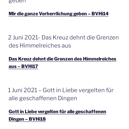
geben
Mir die ganze Verherrlichung geben – BVHi14
GEPLAATST
2 Juni 2021- Das Kreuz dehnt die Grenzen
OP
des Himmelreiches aus
Das Kreuz dehnt die Grenzen des Himmelreiches
aus – BVHi17
GEPLAATST
1 Juni 2021 – Gott in Liebe vergelten für
OP
alle geschaffenen Dingen
Gott in Liebe vergelten für alle geschaffenen
Dingen – BVHi18