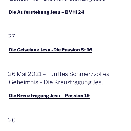
Die Auferstehung Jesu – BVHi 24
GEPLAATST
27
OP
Die Geiselung Jesu -Die Passion St 16
GEPLAATST
26 Mai 2021 – Funftes Schmerzvolles
OP
Geheimnis – Die Kreuztragung Jesu
Die Kreuztragung Jesu – Passion 19
GEPLAATST
26
OP