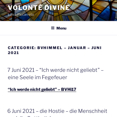
Spring
VOLONTÉ DIVINE
naar
Luisa Piccarreta
de
inhoud
Menu
CATEGORIE:
BVHIMMEL – JANUAR – JUNI
2021
GEPLAATST
7 Juni 2021 – “Ich werde nicht geliebt” –
OP
eine Seele im Fegefeuer
“Ich werde nicht geliebt” – BVHi17
GEPLAATST
6 Juni 2021 – die Hostie – die Menschheit
OP