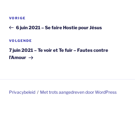
Berichtnavigatie
Vorig
VORIGE
bericht
6 juin 2021 – Se faire Hostie pour Jésus
Volgend
VOLGENDE
bericht
7 juin 2021 – Te voir et Te fuir – Fautes contre
l’Amour
Privacybeleid
Met trots aangedreven door WordPress