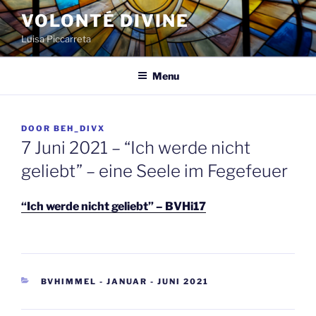
Spring
VOLONTÉ DIVINE
naar
Luisa Piccarreta
de
inhoud
Menu
GEPLAATST
DOOR
BEH_DIVX
OP
7 Juni 2021 – “Ich werde nicht
geliebt” – eine Seele im Fegefeuer
“Ich werde nicht geliebt” – BVHi17
CATEGORIEËN
BVHIMMEL - JANUAR - JUNI 2021