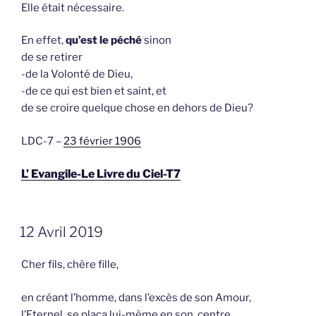
Elle était nécessaire.
En effet,
qu’est le péché
sinon
de se retirer
-de la Volonté de Dieu,
-de ce qui est bien et saint, et
de se croire quelque chose en dehors de Dieu?
LDC-7 –
23 février 1906
L’ Evangile-Le Livre du Ciel-T7
GEPLAATST
12 Avril 2019
OP
Cher fils, chère fille,
en créant l’homme, dans l’excès de son Amour,
l’Eternel se plaça lui-même en son centre.