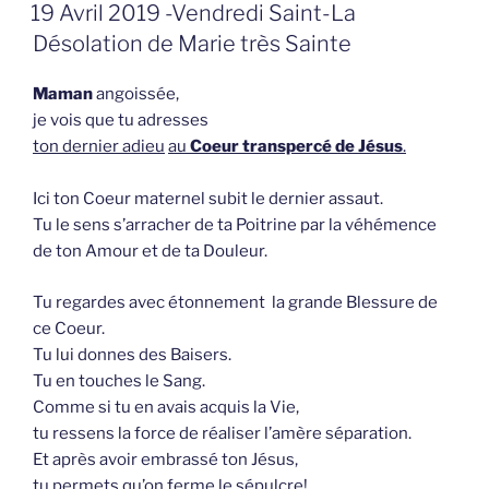
GEPLAATST
19 Avril 2019 -Vendredi Saint-La
OP
Désolation de Marie très Sainte
Maman
angoissée,
je vois que tu adresses
ton dernier adieu
au
Coeur transpercé de Jésus
.
Ici ton Coeur maternel subit le dernier assaut.
Tu le sens s’arracher de ta Poitrine par la véhémence
de ton Amour et de ta Douleur.
Tu regardes avec étonnement la grande Blessure de
ce Coeur.
Tu lui donnes des Baisers.
Tu en touches le Sang.
Comme si tu en avais acquis la Vie,
tu ressens la force de réaliser l’amère séparation.
Et après avoir embrassé ton Jésus,
tu permets qu’on ferme le sépulcre!