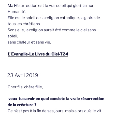
Ma Résurrection est le vrai soleil qui glorifia mon
Humanité.
Elle est le soleil de la religion catholique, la gloire de
tous les chrétiens.
Sans elle, la religion aurait été comme le ciel sans
soleil,
sans cha­leur et sans vie.
L’ Evangile-Le Livre du Ciel-T24
GEPLAATST
23 Avril 2019
OP
Cher fils, chère fille,
veux-tu savoir en quoi consiste la vraie résurrection
de la créature ?
Ce n’est pas à la fin de ses jours, mais alors qu’elle vit