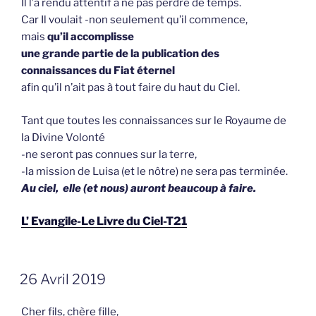
Il l’a rendu attentif à ne pas perdre de temps.
Car Il voulait -non seulement qu’il commence,
mais
qu’il accomplisse
une grande partie de la publication des
connaissances du Fiat éternel
afin qu’il n’ait pas à tout faire du haut du Ciel.
Tant que toutes les connaissances sur le Royaume de
la Divine Volonté
-ne seront pas connues sur la terre,
-la mission de Luisa (et le nôtre) ne sera pas terminée.
Au ciel, elle (et nous) auront beaucoup à faire.
L’ Evangile-Le Livre du Ciel-T21
GEPLAATST
26 Avril 2019
OP
Cher fils, chère fille,