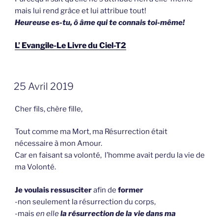
mais lui rend grâce et lui attribue tout!
Heureuse es-tu, ô âme qui te connais toi-même!
L’ Evangile-Le Livre du Ciel-T2
GEPLAATST
25 Avril 2019
OP
Cher fils, chère fille,
Tout comme ma Mort, ma Résurrection était
nécessaire à mon Amour.
Car en faisant sa volonté, l’homme avait perdu la vie de
ma Volonté.
Je voulais ressusciter
afin de
former
-non seulement la résurrection du corps,
-mais
en
elle
la résurrection de la vie dans ma