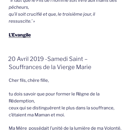
“Il faut que le Fils de l’homme soit livré aux mains des
pécheurs,
qu’il soit crucifié et que, le troisième jour, il
ressuscite.’ »
L’Evangile
GEPLAATST
20 Avril 2019 -Samedi Saint –
OP
Souffrances de la Vierge Marie
Cher fils, chère fille,
tu dois savoir que pour former le Règne de la
Rédemption,
ceux qui se distinguèrent le plus dans la souffrance,
c’étaient ma Maman et moi.
Ma Mère possédait l’unité de la lumière de ma Volonté
.