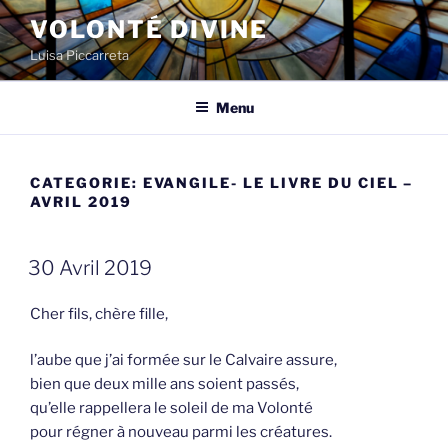
Spring
VOLONTÉ DIVINE
naar
Luisa Piccarreta
de
inhoud
Menu
CATEGORIE:
EVANGILE- LE LIVRE DU CIEL –
AVRIL 2019
GEPLAATST
30 Avril 2019
OP
Cher fils, chère fille,
l’aube que j’ai formée sur le Calvaire assure,
bien que deux mille ans soient passés,
qu’elle rappellera le soleil de ma Volonté
pour régner à nouveau parmi les créatures.