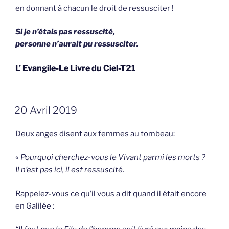
en donnant à chacun le droit de ressusciter !
Si je n’étais pas ressuscité,
personne n’aurait pu ressusciter.
L’ Evangile-Le Livre du Ciel-T21
GEPLAATST
20 Avril 2019
OP
Deux anges disent aux femmes au tombeau:
«
Pourquoi cherchez-vous le Vivant parmi les morts ?
Il n’est pas ici, il est ressuscité.
Rappelez-vous ce qu’il vous a dit quand il était encore
en Galilée :