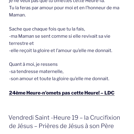
je ne veux pas que tu omettes cette Heure-là.
Tu la feras par amour pour moi et en l’honneur de ma
Maman.
Sache que chaque fois que tu la fais,
-ma Maman se sent comme si elle revivait sa vie
terrestre et
-elle reçoit la gloire et l’amour qu’elle me donnait.
Quant à moi, je ressens
-sa tendresse maternelle,
-son amour et toute la gloire qu’elle me donnait.
24ème Heure-n’omets pas cette Heure! – LDC
GEPLAATST
Vendredi Saint -Heure 19 – la Crucifixion
OP
de Jésus – Prières de Jésus à son Père