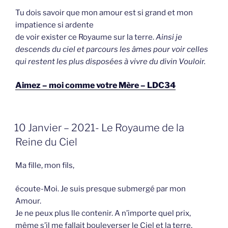
Tu dois savoir que mon amour est si grand et mon
impatience si ardente
de voir exister ce Royaume sur la terre.
Ainsi je
descends du ciel et parcours les âmes pour voir celles
qui restent les plus disposées à vivre du divin Vouloir.
Aimez – moi comme votre Mère – LDC34
GEPLAATST
10 Janvier – 2021- Le Royaume de la
OP
Reine du Ciel
Ma fille, mon fils,
écoute-Moi. Je suis presque submergé par mon
Amour.
Je ne peux plus lle contenir. A n’importe quel prix,
même s’il me fallait bouleverser le Ciel et la terre,