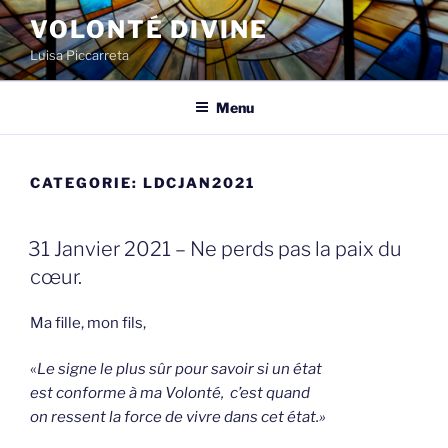
Spring
VOLONTÉ DIVINE
naar
Luisa Piccarreta
de
inhoud
Menu
CATEGORIE:
LDCJAN2021
GEPLAATST
31 Janvier 2021 – Ne perds pas la paix du
OP
cœur.
Ma fille, mon fils,
«
Le signe le plus sûr pour savoir si un état
est conforme à ma Volonté, c’est quand
on ressent la force de vivre dans cet état.»