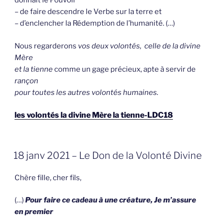
donnait le Pouvoir
– de faire descendre le Verbe sur la terre et
– d’enclencher la Rédemption de l’humanité. (…)
Nous regarderons
vos deux volontés, celle de la divine
Mère
et la tienne
comme un gage précieux, apte à servir de
rançon
pour toutes les autres volontés humaines.
les volontés la divine Mère la tienne-LDC18
GEPLAATST
18 janv 2021 – Le Don de la Volonté Divine
OP
Chère fille, cher fils,
(…)
Pour faire ce cadeau à une créature, Je m’assure
en premier