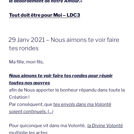
le débordement de notre Amour.»
Tout doit être pour Moi – LDC3
GEPLAATST
29 Janv 2021 – Nous aimons te voir faire
OP
tes rondes
Ma fille, mon fils,
Nous aimons te voir faire tes rondes pour réunir
toutes nos œuvres
afin de Nous apporter le bonheur répandu dans toute la
Création !
Par conséquent, que
tes envols dans ma Volonté
soient continuels. (…)
Pour quiconque vit dans ma Volonté,
la Divine Volonté
multiplie les actes