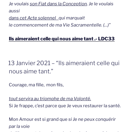
Je voulais
son Fiat dans la Conception
. Je le voulais
aussi
dans cet Acte solennel
qui marquait
le commencement de ma Vie Sacramentelle
.
(…)”
Ils aimeraient celle qui nous aime tant .- LDC33
GEPLAATST
13 Janvier 2021 – “Ils aimeraient celle qui
OP
nous aime tant.”
Courage, ma fille, mon fils,
tout servira au triomphe de ma Volonté.
Si Je frappe, c’est parce que Je veux restaurer la santé.
Mon Amour est si grand que
si Je ne peux conquérir
par la voie