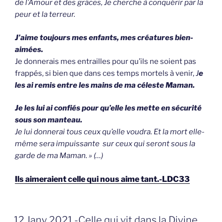
de l’Amour et des grâces, Je cherche à conquérir par la
peur et la terreur
.
J’aime toujours mes enfants, mes créatures bien-
aimées.
Je donnerais mes entrailles pour qu’ils ne soient pas
frappés, si bien que dans ces temps mortels à venir,
J
e
les ai remis entre les mains de ma céleste Maman.
Je les lui ai confiés pour qu’elle les mette en sécurité
sous son manteau.
Je lui donnerai tous ceux qu’elle voudra. Et la mort elle-
même sera impuissante
sur ceux qui seront sous la
garde de ma Maman
. » (…)
Ils aimeraient celle qui nous aime tant.-LDC33
GEPLAATST
12 Janv 2021 -Celle qui vit dans la Divine