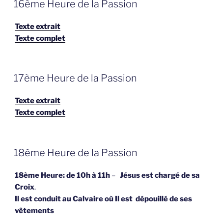
16ème Heure de la Passion
OP
Texte extrait
Texte complet
GEPLAATST
17ème Heure de la Passion
OP
Texte extrait
Texte complet
GEPLAATST
18ème Heure de la Passion
OP
18ème Heure: de 10h à 11h
–
Jésus est chargé de sa
Croix
.
Il est conduit au Calvaire où Il est dépouillé de ses
vêtements