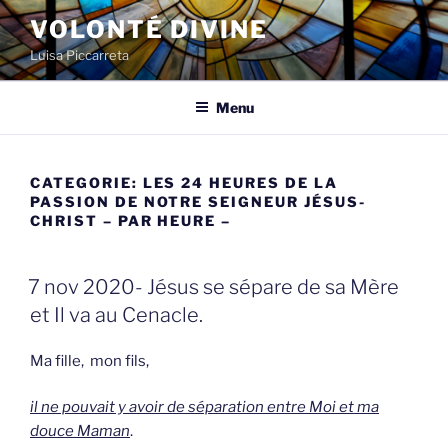
Spring
VOLONTÉ DIVINE
naar
Luisa Piccarreta
de
inhoud
Menu
CATEGORIE:
LES 24 HEURES DE LA
PASSION DE NOTRE SEIGNEUR JÉSUS-
CHRIST – PAR HEURE –
GEPLAATST
7 nov 2020- Jésus se sépare de sa Mère
OP
et Il va au Cenacle.
Ma fille, mon fils,
il ne pouvait y avoir de séparation entre Moi et ma
douce Maman
.