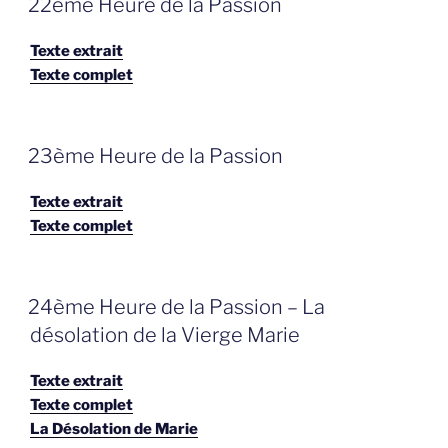
22ème Heure de la Passion
OP
Texte extrait
Texte complet
GEPLAATST
23ème Heure de la Passion
OP
Texte extrait
Texte complet
GEPLAATST
24ème Heure de la Passion – La
OP
désolation de la Vierge Marie
Texte extrait
Texte complet
La Désolation de Marie