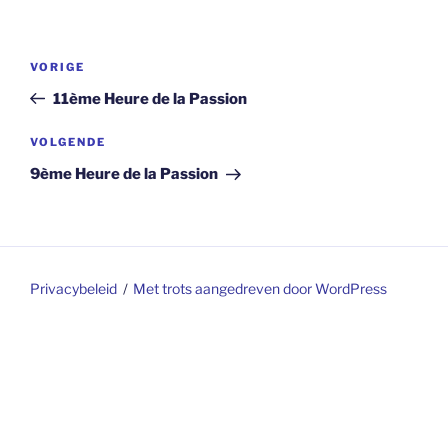
Berichtnavigatie
Vorig
VORIGE
bericht
11ème Heure de la Passion
Volgend
VOLGENDE
bericht
9ème Heure de la Passion
Privacybeleid
Met trots aangedreven door WordPress