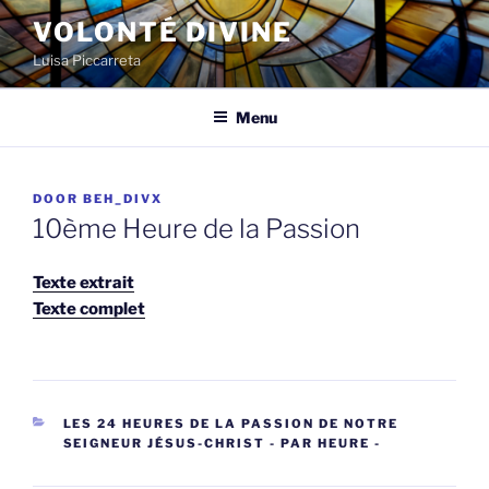
Spring
VOLONTÉ DIVINE
naar
Luisa Piccarreta
de
inhoud
Menu
GEPLAATST
DOOR
BEH_DIVX
OP
10ème Heure de la Passion
Texte extrait
Texte complet
CATEGORIEËN
LES 24 HEURES DE LA PASSION DE NOTRE
SEIGNEUR JÉSUS-CHRIST - PAR HEURE -