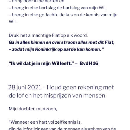
– dring door in de harten en
– breng in elke hartslag de hartslag van mijn Wil,
– breng in elke gedachte de kus en de kennis van mijn
Wil.
Druk het almachtige Fiat op elk woord.
Ga in alles binnen en overstroom alles met dit Fiat,
– zodat mijn Koninkrijk op aarde kan komen. ”
“Ik wil dat je in mijn Wil leeft.” – BvdH 16
GEPLAATST
28 juni 2021 – Houd geen rekening met
OP
de lof en het misprijzen van mensen.
Mijn dochter, mijn zoon,
“Wanneer een hart vol zelfkennis is,
zijn de lofprijzingen van de mensen als golven van de