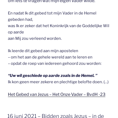
om iets te vragen wat mijn eigen Vader wilde.
En nadat Ik dit gebed tot mijn Vader in de Hemel
gebeden had,
was Ik er zeker dat het Koninkrijk van de Goddelijke Wil
op aarde
aan Mij zou verleend worden.
Ik leerde dit gebed aan mijn apostelen
– om het aan de gehele wereld aan te leren en
– opdat de roep van iedereen gehoord zou worden:
“Uw wil geschiede op aarde zoals in de Hemel. ”
Ik kon geen meer zekere en plechtige belofte doen. (…)
Het Gebed van Jezus – Het Onze Vader – BvdH -23
GEPLAATST
16 juni 2021 – Bidden zoals Jezus – in de