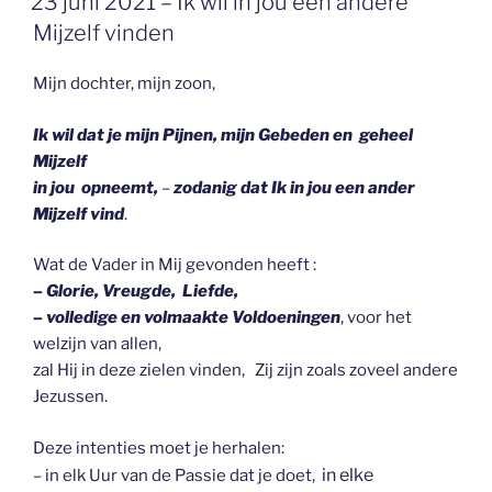
23 juni 2021 – Ik wil in jou een andere
OP
Mijzelf vinden
Mijn dochter, mijn zoon,
Ik wil dat je mijn Pijnen, mijn Gebeden en geheel
Mijzelf
in jou opneemt,
–
zodanig dat Ik in jou een ander
Mijzelf vind
.
Wat de Vader in Mij gevonden heeft :
– Glorie, Vreugde, Liefde,
– volledige en volmaakte Voldoeningen
, voor het
welzijn van allen,
zal Hij in deze zielen vinden, Zij zijn zoals zoveel andere
Jezussen.
Deze intenties moet je herhalen:
in elke
– in elk Uur van de Passie dat je doet,