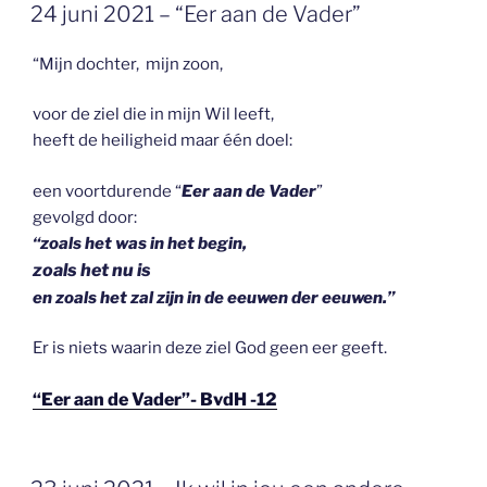
GEPLAATST
24 juni 2021 – “Eer aan de Vader”
OP
“Mijn dochter, mijn zoon,
voor de ziel die in mijn Wil leeft,
heeft de heiligheid maar één doel:
een voortdurende “
Eer aan de Vader
”
gevolgd door:
“zoals het was in het begin,
zoals het nu is
en zoals het zal zijn in de eeuwen der eeuwen.”
Er is niets waarin deze ziel God geen eer geeft.
“Eer aan de Vader”- BvdH -12
GEPLAATST