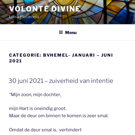
Spring
VOLONTÉ DIVINE
naar
Luisa Piccarreta
de
inhoud
Menu
CATEGORIE:
BVHEMEL- JANUARI – JUNI
2021
GEPLAATST
30 juni 2021 – zuiverheid van intentie
OP
“Mijn zoon, mijn dochter,
mijn Hart is oneindig groot.
Maar de deur om binnen te komen is zeer smal.
Omdat de deur smal is, verhindert