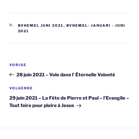
CATEGORIEËN
BVHEMEL JUNI 2021
,
BVHEMEL- JANUARI - JUNI
2021
Berichtnavigatie
Vorig
VORIGE
bericht
28 juin 2021 – Vole dans l’ Éternelle Volonté
Volgend
VOLGENDE
bericht
29 juin 2021 – La Fête de Pierre et Paul – l’Evangile –
Tout faire pour plaire à Jesus