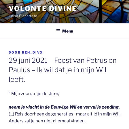
Spring
VOLONTÉ DIVINE
naar
Luisa Piccarreta
de
inhoud
Menu
GEPLAATST
DOOR
BEH_DIVX
OP
29 juni 2021 – Feest van Petrus en
Paulus – Ik wil dat je in mijn Wil
leeft.
” Mijn zoon, mijn dochter,
neem je vlucht in de Eeuwige Wil en vervul je zending.
(…) Reis doorheen de generaties, maar altijd in mijn Wil.
Anders zal je hen niet allemaal vinden.