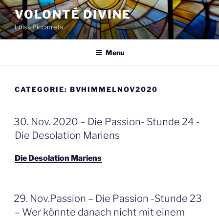
Spring
VOLONTÉ DIVINE
naar
Luisa Piccarreta
de
inhoud
Menu
CATEGORIE:
BVHIMMELNOV2020
GEPLAATST
30. Nov. 2020 – Die Passion- Stunde 24 -
OP
Die Desolation Mariens
Die Desolation Mariens
GEPLAATST
29. Nov.Passion – Die Passion -Stunde 23
OP
– Wer könnte danach nicht mit einem