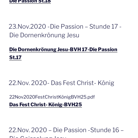
Die Passion St.18
GEPLAATST
23.Nov.2020 -Die Passion – Stunde 17 -
OP
Die Dornenkrönung Jesu
Die Dornenkrönung Jesu-BVH 17-Die Passion
St.17
GEPLAATST
22.Nov. 2020- Das Fest Christ- König
OP
22Nov2020FestChristKönigBVH25.pdf
Das Fest Christ- König-BVH25
GEPLAATST
22.Nov. 2020 – Die Passion -Stunde 16 –
OP