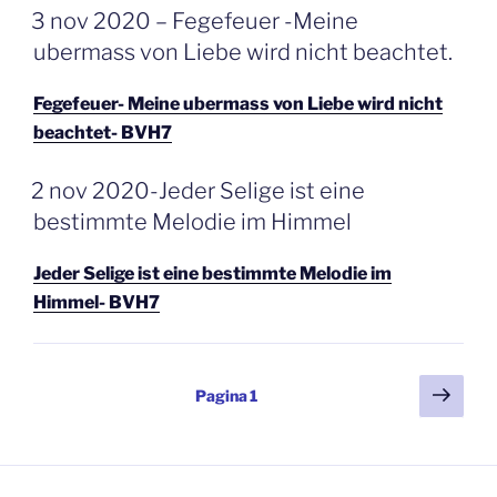
GEPLAATST
3 nov 2020 – Fegefeuer -Meine
OP
ubermass von Liebe wird nicht beachtet.
Fegefeuer- Meine ubermass von Liebe wird nicht
beachtet- BVH7
GEPLAATST
2 nov 2020-Jeder Selige ist eine
OP
bestimmte Melodie im Himmel
Jeder Selige ist eine bestimmte Melodie im
Himmel- BVH7
Berichten
Volg
Pagina
1
pagi
paginering