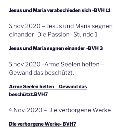
Jesus und Maria verabschieden sich -BVH 11
GEPLAATST
6 nov 2020 – Jesus und Maria segnen
OP
einander- Die Passion -Stunde 1
Jesus und Maria segnen einander -BVH 3
GEPLAATST
5 nov 2020 -Arme Seelen helfen –
OP
Gewand das beschützt.
Arme Seelen helfen – Gewand das
beschützt.BVH7
GEPLAATST
4.Nov. 2020 – Die verborgene Werke
OP
Die verborgene Werke- BVH7