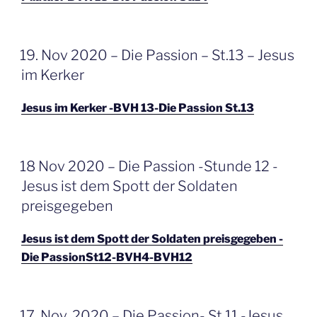
GEPLAATST
19. Nov 2020 – Die Passion – St.13 – Jesus
OP
im Kerker
Jesus im Kerker -BVH 13-Die Passion St.13
GEPLAATST
18 Nov 2020 – Die Passion -Stunde 12 -
OP
Jesus ist dem Spott der Soldaten
preisgegeben
Jesus ist dem Spott der Soldaten preisgegeben -
Die PassionSt12-BVH4-BVH12
GEPLAATST
17. Nov. 2020 – Die Passion- St.11 -Jesus