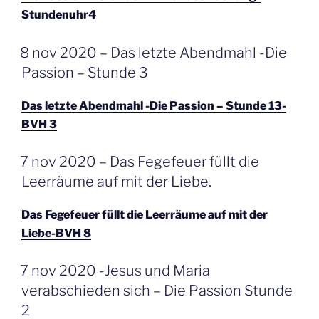
Stundenuhr4
GEPLAATST
8 nov 2020 – Das letzte Abendmahl -Die
OP
Passion – Stunde 3
Das letzte Abendmahl -Die Passion – Stunde 13-
BVH 3
GEPLAATST
7 nov 2020 – Das Fegefeuer füllt die
OP
Leerräume auf mit der Liebe.
Das Fegefeuer füllt die Leerräume auf mit der
Liebe-BVH 8
GEPLAATST
7 nov 2020 -Jesus und Maria
OP
verabschieden sich – Die Passion Stunde
2