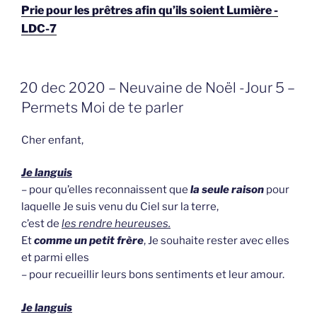
Prie pour les prêtres afin qu’ils soient Lumière -
LDC-7
GEPLAATST
20 dec 2020 – Neuvaine de Noël -Jour 5 –
OP
Permets Moi de te parler
Cher enfant,
Je languis
– pour qu’elles reconnaissent que
la seule raison
pour
laquelle Je suis venu du Ciel sur la terre,
c’est de
les rendre heureuses.
Et
comme un petit frère
, Je souhaite rester avec elles
et parmi elles
– pour recueillir leurs bons sentiments et leur amour.
Je languis