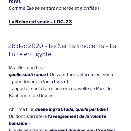
royal
.
Comme Elle se sentira honorée et glorifiée !
La Reine est seule – LDC-23
GEPLAATST
28 déc 2020 – les Saints Innocents – La
OP
Fuite en Egypte
Ma fille, mon fils,
quelle souffrance !
On veut tuer Celui qui est venu
– pour donner la Vie à tous et
– apporter sur la terre une ére nouvelle de Paix, de
Bonheur et de Grâces !
Ah ! ma fille,
quelle ingratitude, quelle perfidie !
Où donc s’arrêtera
l’aveuglement de la volonté
humaine
?
Elle devient féroce,
elle veut dominer son Créateur