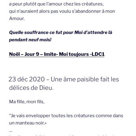
a peur plutôt que l’amour chez les créatures,
qui n’auraient alors pas voulu s’abandonner à mon
Amour.
Quelle souffrance ce fut pour Moi d’attendre là
pendant neuf mois!
Noël – Jour 9 – Imite- Moi toujours -LDC1
GEPLAATST
23 déc 2020 – Une âme paisible fait les
OP
délices de Dieu.
Ma fille, mon fils,
“Je vais envelopper toutes les créatures comme dans
un manteau noir.»
…