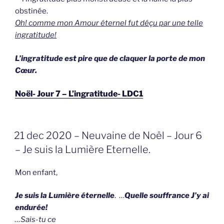
obstinée.
Oh! comme mon Amour éternel fut déçu par une telle
ingratitude!
L’ingratitude est pire que de claquer la porte de mon
Cœur.
Noël- Jour 7 – L’ingratitude- LDC1
GEPLAATST
21 dec 2020 – Neuvaine de Noël – Jour 6
OP
– Je suis la Lumière Eternelle.
Mon enfant,
Je suis la Lumière éternelle
. …
Quelle souffrance J’y ai
endurée!
…
Sais-tu ce