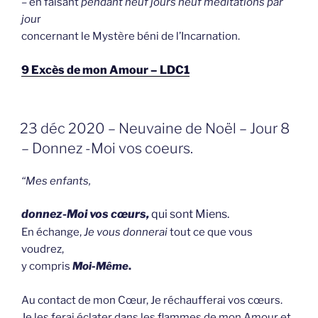
– en faisant
pendant neuf jours neuf méditations par
jou
r
concernant le Mystère béni de l’Incarnation.
9 Excès de mon Amour – LDC1
GEPLAATST
23 déc 2020 – Neuvaine de Noël – Jour 8
OP
– Donnez -Moi vos coeurs.
“Mes enfants,
donnez-Moi vos cœurs,
qui sont Miens.
En échange,
Je vous donnerai
tout ce que vous
voudrez,
y compris
Moi-Même
.
Au contact de mon Cœur, Je réchaufferai vos cœurs.
Je les ferai éclater dans les flammes de mon Amour et