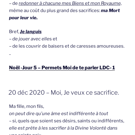
– de
redonner à chacune mes Biens et mon Royaume,
même au coût du plus grand des sacrifices:
ma Mort
pour leur vie.
Bref,
Je languis
–
de jouer avec elle
s et
– de les couvrir de baisers et de caresses amoureuses.
..
Noël -Jour 5 – Permets Moi de te parler LDC- 1
GEPLAATST
20 déc 2020 – Moi, Je veux ce sacrifice.
OP
Ma fille, mon fils,
on peut dire qu’une âme est indifférente à tout
– si, quels que soient ses désirs, saints ou indifférents,
elle est prête à les sacrifier à la Divine Volonté dans