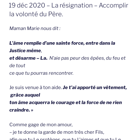
GEPLAATST
19 déc 2020 – La résignation – Accomplir
OP
la volonté du Père.
Maman Marie nous dit :
L’âme remplie d’une sainte force, entre dans la
Justice même
,
et désarme – La.
N’aie pas peur des épées, du feu et
de tout
ce que tu pourras rencontrer.
Je suis venue à ton aide.
Je t’ai apporté un vêtement,
grâce auquel
ton âme acquerra le courage et la force de ne rien
craindre. »
Comme gage de mon amour,
– je te donne la garde de mon très cher Fils,
afin que tu Le protèges, que tu L’aimes et que tu Le