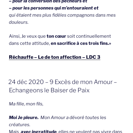
– pour la conversion des pécheurs et
– pour les personnes qui m’entouraient et
qui étaient mes plus fidèles compagnons dans mes
douleurs.
Ainsi, Je veux que
ton cœur
soit continuellement
dans cette attitude,
en sacrifice à ces trois fins.»
Réchauffe – Le de ton affection – LDC 3
GEPLAATST
24 déc 2020 – 9 Excès de mon Amour –
OP
Echangeons le Baiser de Paix
Ma fille, mon fils,
Moi Je pleure.
Mon Amour a dévoré toutes les
créatures.
Mais
avec ingratitude
,
elles ne veulent pas vivre dans