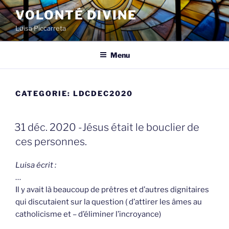
Spring
VOLONTÉ DIVINE
naar
Luisa Piccarreta
de
inhoud
Menu
CATEGORIE:
LDCDEC2020
GEPLAATST
31 déc. 2020 -Jésus était le bouclier de
OP
ces personnes.
Luisa écrit :
…
Il y avait là beaucoup de prêtres et d’autres dignitaires
qui discutaient sur la question ( d’attirer les âmes au
catholicisme et – d’éliminer l’incroyance)