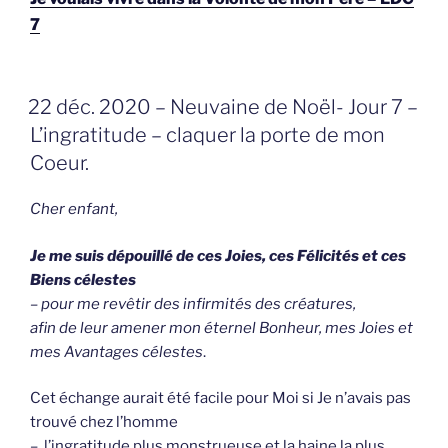
7
GEPLAATST
22 déc. 2020 – Neuvaine de Noël- Jour 7 –
OP
L’ingratitude – claquer la porte de mon
Coeur.
Cher enfant,
Je me suis dépouillé de ces Joies, ces Félicités et ces
Biens célestes
– pour me revêtir des infirmités des créatures,
afin de leur amener mon éternel Bonheur, mes Joies et
mes Avantages célestes
.
Cet échange aurait été facile pour Moi si Je n’avais pas
trouvé chez l’homme
– l’ingratitude plus monstrueuse et la haine la plus