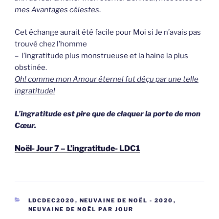
mes Avantages célestes
.
Cet échange aurait été facile pour Moi si Je n’avais pas
trouvé chez l’homme
– l’ingratitude plus monstrueuse et la haine la plus
obstinée.
Oh! comme mon Amour éternel fut déçu par une telle
ingratitude!
L’ingratitude est pire que de claquer la porte de mon
Cœur.
Noël- Jour 7 – L’ingratitude- LDC1
CATEGORIEËN
LDCDEC2020
,
NEUVAINE DE NOËL - 2020
,
NEUVAINE DE NOËL PAR JOUR