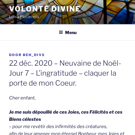
Spring
VOLONTÉ DIVINE
naar
Luisa Piccarreta
de
inhoud
Menu
GEPLAATST
DOOR
BEH_DIVX
OP
22 déc. 2020 – Neuvaine de Noël-
Jour 7 – L’ingratitude – claquer la
porte de mon Coeur.
Cher enfant,
Je me suis dépouillé de ces Joies, ces Félicités et ces
Biens célestes
– pour me revêtir des infirmités des créatures,
afin de leur amener mon éternel Bonheur, mes Joies et