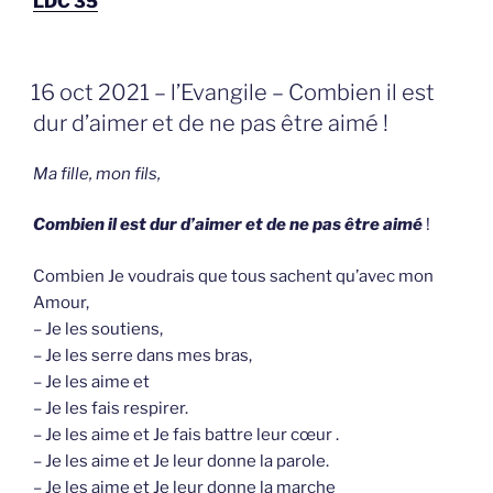
LDC 35
GEPLAATST
16 oct 2021 – l’Evangile – Combien il est
OP
dur d’aimer et de ne pas être aimé !
Ma fille, mon fils,
Combien il est dur d’aimer et de ne pas être aimé
!
Combien Je voudrais que tous sachent qu’avec mon
Amour,
– Je les soutiens,
– Je les serre dans mes bras,
– Je les aime et
– Je les fais respirer.
– Je les aime et Je fais battre leur cœur .
– Je les aime et Je leur donne la parole.
– Je les aime et Je leur donne la marche