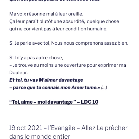
Ma voix résonne mal à leur oreille.
Ça leur paraît plutôt une absurdité, quelque chose
qui ne convient pas à leur condition humaine.
Si Je parle avec toi, Nous nous comprenons assez bien.
S’il n’y a pas autre chose,
– Je trouve au moins une ouverture pour exprimer ma
Douleur.
Et toi, tu vas M’aimer davantage
– parce que tu connais mon Amertume.»
(…)
“Toi, aime – moi davantage ” – LDC 10
GEPLAATST
19 oct 2021 – l’Evangile – Allez Le prêcher
OP
dans le monde entier