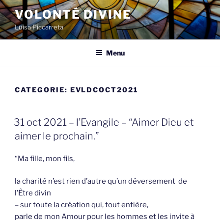
Spring
VOLONTÉ DIVINE
naar
Luisa Piccarreta
de
inhoud
Menu
CATEGORIE:
EVLDCOCT2021
GEPLAATST
31 oct 2021 – l’Evangile – “Aimer Dieu et
OP
aimer le prochain.”
“Ma fille, mon fils,
la charité n’est rien d’autre qu’un déversement de
l’Être divin
– sur toute la création qui, tout entière,
parle de mon Amour pour les hommes et les invite à