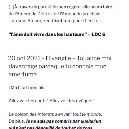
(…)À travers la pureté de son regard, elle saura faire
de l’Amour de Dieu et de l’Amour du prochain
– un seul Amour, rectifiant tout pour Dieu.” (…)
“l’âme doit vivre dans les hauteurs” – LDC 6
GEPLAATST
20 oct 2021 – l’Evangile – Toi, aime moi
OP
davantage parceque tu connais mon
amertume
«Ma fille ! mon fils!
Allez voir les chefs! Allez voir les évêques!
Le poison des intérêts a envahi tout le monde.
De plus,
Je ne suis pas compris par quelqu’un
qui n’est pas dépouillé de tout et de tous
.