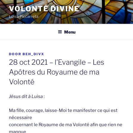
Spring
VOLONTÉ DIVINE
naar
Luisa Piccarreta
de
inhoud
Menu
GEPLAATST
DOOR
BEH_DIVX
OP
28 oct 2021 – l’Evangile – Les
Apôtres du Royaume de ma
Volonté
Jésus dit à Luisa
:
Ma fille, courage, laisse-Moi te manifester ce qui est
nécessaire
concernant le Royaume de ma Volonté afin que rien ne
manque