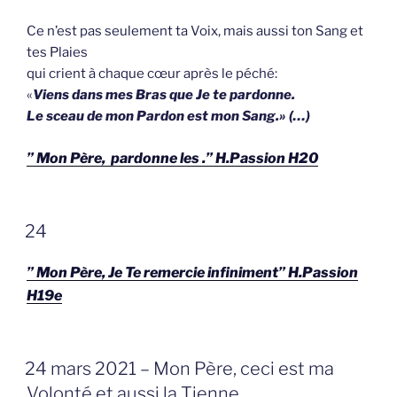
Ce n’est pas seulement ta Voix, mais aussi ton Sang et
tes Plaies
qui crient à chaque cœur après le péché:
«
Viens dans mes Bras que Je te pardonne.
Le sceau de mon Pardon est mon Sang.»
(…)
” Mon Père, pardonne les .” H.Passion H20
GEPLAATST
24
OP
” Mon Père, Je Te remercie infiniment” H.Passion
H19e
GEPLAATST
24 mars 2021 – Mon Père, ceci est ma
OP
Volonté et aussi la Tienne