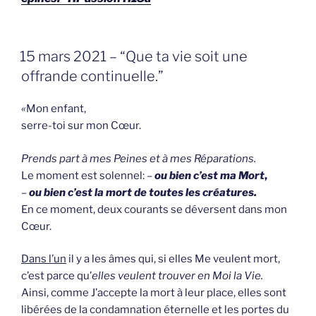
GEPLAATST
15 mars 2021 – “Que ta vie soit une
OP
offrande continuelle.”
«
Mon enfant,
serre-toi sur mon Cœur.
Prends part à mes Peines et à mes Réparations.
Le moment est solennel: –
ou bien c’est ma Mort
,
–
ou bien c’est la mort de toutes les créatures.
En ce moment, deux courants se déversent dans mon
Cœur.
Dans l’un
il y a les âmes qui, si elles Me veulent mort,
c’est parce qu’
elles veulent trouver en Moi la Vie.
Ainsi, comme J’accepte la mort à leur place, elles sont
libérées de la condamnation éternelle et les portes du