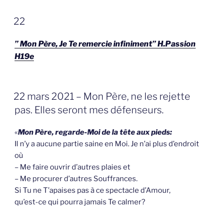
GEPLAATST
22
OP
” Mon Père, Je Te remercie infiniment” H.Passion
H19e
GEPLAATST
22 mars 2021 – Mon Père, ne les rejette
OP
pas. Elles seront mes défenseurs.
«
Mon Père, regarde-Moi de la tête aux pie
ds:
Il n’y a aucune partie saine en Moi. Je n’ai plus d’endroit
où
– Me faire ouvrir d’autres plaies et
– Me procurer d’autres Souffrances.
Si Tu ne T’apaises pas à ce spectacle d’Amour,
qu’est-ce qui pourra jamais Te calmer?