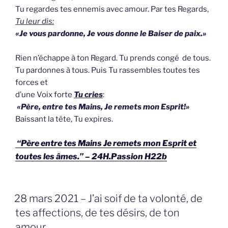
Tu regardes tes ennemis avec amour. Par tes Regards,
Tu leur dis:
«Je vous pardonne, Je vous donne le Baiser de paix.»
Rien n’échappe à ton Regard. Tu prends congé de tous.
Tu pardonnes à tous. Puis Tu rassembles toutes tes
forces et
d’une Voix forte
Tu cries
:
«Père, entre tes Mains, Je remets mon Esprit!»
Baissant la tête, Tu expires.
“Père entre tes Mains Je remets mon Esprit et
toutes les âmes.” – 24H.Passion H22b
GEPLAATST
28 mars 2021 – J’ai soif de ta volonté, de
OP
tes affections, de tes désirs, de ton
amour.