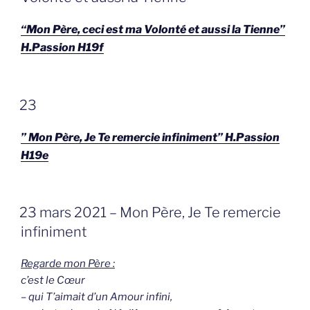
“Mon Père, ceci est ma Volonté et aussi la Tienne”
H.Passion H19f
GEPLAATST
23
OP
” Mon Père, Je Te remercie infiniment” H.Passion
H19e
GEPLAATST
23 mars 2021 – Mon Père, Je Te remercie
OP
infiniment
Regarde mon Père :
c’est le Cœur
– qui T’aimait d’un Amour infini,