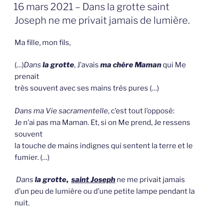
GEPLAATST
16 mars 2021 – Dans la grotte saint
OP
Joseph ne me privait jamais de lumière.
Ma fille, mon fils,
(…)
Dans
la grotte
, J’avais
ma chère Maman
qui Me
prenait
très souvent avec ses mains très pures (…)
Dans ma Vie sacra­mentelle
, c’est tout l’opposé:
Je n’ai pas ma Maman. Et, si on Me prend, Je ressens
souvent
la touche de mains indignes qui sentent la terre et le
fumier. (…)
Dans
la grotte
,
saint Joseph
ne me privait jamais
d’un peu de lumière ou d’une petite lampe pendant la
nuit.