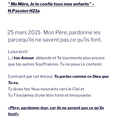
” Ma Mère, Je te confie tous mes enfants” –
H.Passion H21a
GEPLAATST
25 mars 2021- Mon Père, pardonne les
OP
parcequ’ils ne savent pas ce qu’ils font.
Luisa écrit :
(…)
ton Amour
déborde
et Te tourmente plus encore
que tes autres Souffrances. Tu ne peux Le contenir.
Contraint par cet Amour,
Tu parles comme ce Dieu que
Tu es.
Tu lèves tes Yeux mourants vers le Ciel et
Tu T’exclames d’une Voix forte et émouvante:
«Père, pardonne-leur, car ils ne savent pas ce qu’ils
font!»