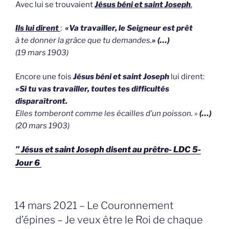
Avec lui se trouvaient
Jésus béni et saint Joseph
.
Ils lui dirent
:
«Va travailler, le Seigneur est prêt
à te donner la grâce que tu demandes.
» (…)
(19 mars 1903)
Encore une fois
Jésus béni et saint Joseph
lui dirent:
«Si tu vas travailler, toutes tes difficultés
disparaîtront.
Elles tomberont comme les écailles d’un poisson. »
(…)
(20 mars 1903)
” Jésus et saint Joseph disent au prêtre- LDC 5-
Jour 6
GEPLAATST
14 mars 2021 – Le Couronnement
OP
d’épines – Je veux être le Roi de chaque