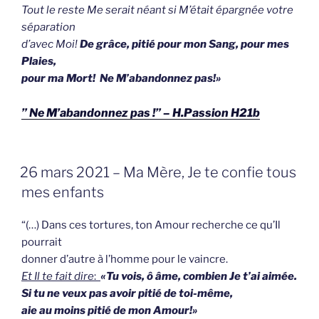
Tout le reste Me serait néant si M’était épargnée votre
séparation
d’avec Moi!
De grâce, pitié pour mon Sang, pour mes
Plaies,
pour ma Mort! Ne M’abandonnez pas!»
” Ne M’abandonnez pas !” – H.Passion H21b
GEPLAATST
26 mars 2021 – Ma Mère, Je te confie tous
OP
mes enfants
“(…) Dans ces tortures, ton Amour recherche ce qu’Il
pourrait
donner d’autre à l’homme pour le vaincre.
Et Il te fait dire
:
«Tu vois, ô âme, combien Je t’ai aimée.
Si tu ne veux pas avoir pitié de toi-même,
aie au moins pitié de mon Amour!»