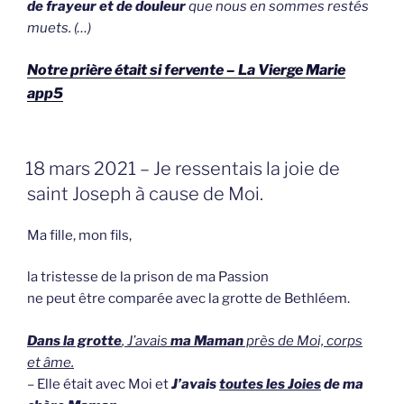
de frayeur et de douleur
que nous en sommes restés
muets. (…)
Notre prière était si fervente – La Vierge Marie
app5
GEPLAATST
18 mars 2021 – Je ressentais la joie de
OP
saint Joseph à cause de Moi.
Ma fille, mon fils,
la tristesse de la prison de ma Passion
ne peut être comparée avec la grotte de Bethléem.
Dans la grotte
, J’avais
ma Maman
près de Moi, corps
et âme.
– Elle était avec Moi et
J’avais
toutes les Joies
de ma