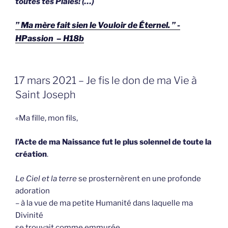
toutes tes Plaies! (…)
” Ma mère fait sien le Vouloir de Éternel. ” -
HPassion – H18b
GEPLAATST
17 mars 2021 – Je fis le don de ma Vie à
OP
Saint Joseph
«Ma fille, mon fils,
l’Acte de ma Naissance fut le plus solennel de toute la
création
.
Le Ciel et la terre
se prosternèrent en une profonde
adoration
– à la vue de ma petite Humanité dans laquelle ma
Divinité
se trouvait comme emmurée.