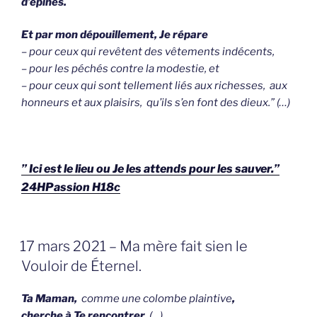
d’épines.
Et par mon dépouillement, Je répare
– pour ceux qui revêtent des vêtements indécents,
– pour les péchés contre la modestie, et
– pour ceux qui sont tellement liés aux richesses, aux
honneurs et aux plaisirs, qu’ils s’en font des dieux.” (…)
” Ici est le lieu ou Je les attends pour les sauver.”
24HPassion H18c
GEPLAATST
17 mars 2021 – Ma mère fait sien le
OP
Vouloir de Éternel.
Ta Maman,
comme une colombe plaintive
,
cherche à Te rencontrer.
(
…)