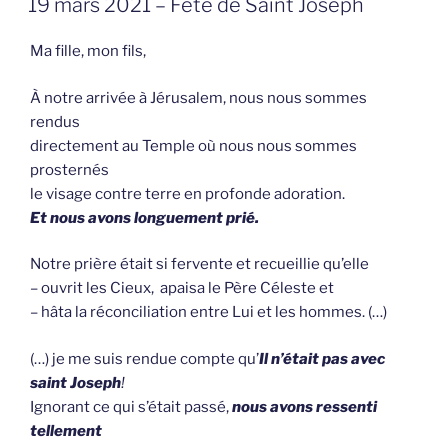
19 mars 2021 – Fête de Saint Joseph
OP
Ma fille, mon fils,
À notre arrivée à Jérusalem, nous nous sommes
rendus
directement au Temple où nous nous sommes
prosternés
le visage contre terre en profonde adoration.
Et nous avons longuement prié.
Notre prière était si fervente et recueillie qu’elle
– ouvrit les Cieux, apaisa le Père Céleste et
– hâta la réconciliation entre Lui et les hommes. (…)
(…) je me suis rendue compte qu’
Il n’était pas avec
saint Joseph
!
Ignorant ce qui s’était passé,
nous avons ressenti
tellement