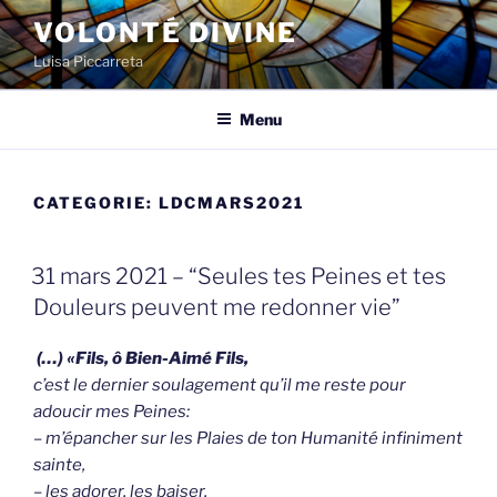
Spring
VOLONTÉ DIVINE
naar
Luisa Piccarreta
de
inhoud
Menu
CATEGORIE:
LDCMARS2021
GEPLAATST
31 mars 2021 – “Seules tes Peines et tes
OP
Douleurs peuvent me redonner vie”
(…) «Fils, ô Bien-Aimé Fils,
c’est le dernier soulagement qu’il me reste pour
adoucir mes Peines:
– m’épancher sur les Plaies de ton Humanité infiniment
sainte,
– les adorer, les baiser.