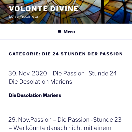
Spring
VOLONTÉ DIVINE
naar
Luisa Piccarreta
de
inhoud
Menu
CATEGORIE:
DIE 24 STUNDEN DER PASSION
GEPLAATST
30. Nov. 2020 – Die Passion- Stunde 24 -
OP
Die Desolation Mariens
Die Desolation Mariens
GEPLAATST
29. Nov.Passion – Die Passion -Stunde 23
OP
– Wer könnte danach nicht mit einem