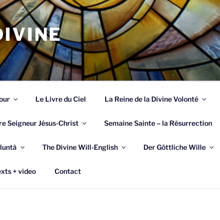
IVINE
our
Le Livre du Ciel
La Reine de la Divine Volonté
re Seigneur Jésus-Christ
Semaine Sainte – la Résurrection
luntà
The Divine Will-English
Der Göttliche Wille
xts + video
Contact