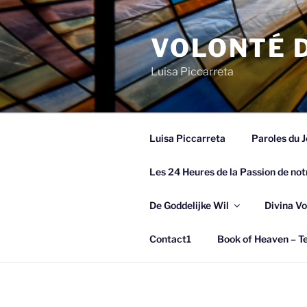
Spring
naar
VOLONTÉ D
de
inhoud
Luisa Piccarreta
Luisa Piccarreta
Paroles du J
Les 24 Heures de la Passion de not
De Goddelijke Wil
Divina Vo
Contact1
Book of Heaven – Te