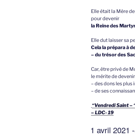
Elle était Ia Mère d
pour devenir
la Reine des Marty
Elle dut laisser sa p
Cela la prépara à d
– du trésor des Sa
Car, être privé de M
le mérite de deveni
– des dons les plus 
– de ses connaissanc
“Vendredi Saint – 
– LDC- 19
GEPLAATST
1 avril 2021 
OP