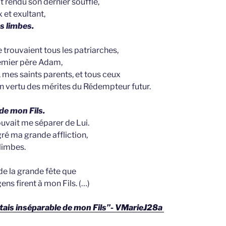
 rendu son dernier souffle,
 et exultant,
es limbes.
 trouvaient tous les patriarches,
remier père Adam,
, mes saints parents, et tous ceux
en vertu des mérites du Rédempteur futur.
 de mon Fils.
uvait me séparer de Lui.
gré ma grande affliction,
 limbes.
 de la grande fête que
ens firent à mon Fils. (…)
étais inséparable de mon Fils”- VMarieJ28a