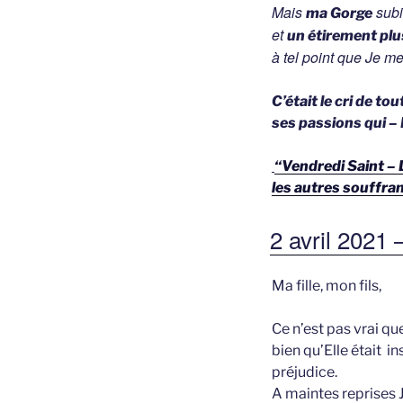
Mais
subi
ma Gorge
et
un étirement plu
à tel point que Je m
C’était le cri de t
ses passions q
“Vendredi Saint – 
les autres souffr
GEPLAATST
2 avril 2021 
OP
Ma fille, mon fils,
Ce n’est pas vrai qu
bien qu’Elle était i
préjudice.
A maintes reprises Je