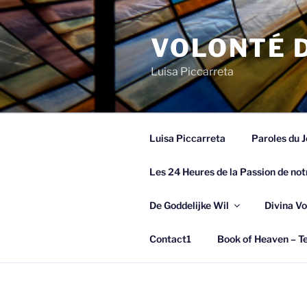
Spring
naar
VOLONTÉ D
de
inhoud
Luisa Piccarreta
Luisa Piccarreta
Paroles du J
Les 24 Heures de la Passion de not
De Goddelijke Wil
Divina Vo
Contact1
Book of Heaven – Te