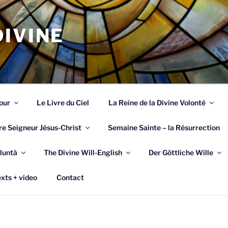
IVINE
our
Le Livre du Ciel
La Reine de la Divine Volonté
re Seigneur Jésus-Christ
Semaine Sainte – la Résurrection
luntà
The Divine Will-English
Der Göttliche Wille
xts + video
Contact