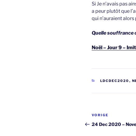
Si Je n’avais pas ai
a peur plutôt que l’
qui n’auraient alor
Quelle souffrance 
Noël – Jour 9 – Imi
CATEGORIEËN
LDCDEC2020
,
N
Berichtnavi
Vorig
VORIGE
bericht
24 Dec 2020 – Nove