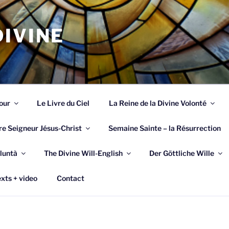
IVINE
our
Le Livre du Ciel
La Reine de la Divine Volonté
re Seigneur Jésus-Christ
Semaine Sainte – la Résurrection
luntà
The Divine Will-English
Der Göttliche Wille
xts + video
Contact