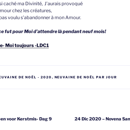
nsi caché ma Divinité, J’aurais provoqué
amour chez les créatures,
s pas voulu s’abandonner à mon Amour.
ce fut pour Moi d’attendre là pendant neuf mois!
te- Moi toujours -LDC1
EUVAINE DE NOËL - 2020
,
NEUVAINE DE NOËL PAR JOUR
gatie
en voor Kerstmis- Dag 9
24 Dic 2020 – Novena San