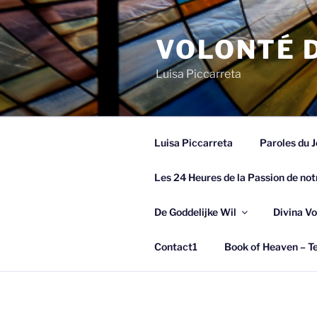
Spring
naar
VOLONTÉ D
de
inhoud
Luisa Piccarreta
Luisa Piccarreta
Paroles du J
Les 24 Heures de la Passion de not
De Goddelijke Wil
Divina Vo
Contact1
Book of Heaven – Te