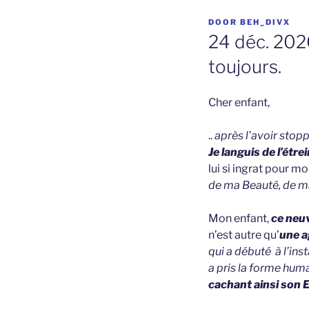
GEPLAATST
DOOR
BEH_DIVX
OP
24 déc. 202
toujours.
Cher enfant,
..
après l’avoir stop
Je languis de l’étrei
lui si ingrat pour 
de ma Beauté, de ma
Mon enfant,
ce neu
n’est autre qu’
une a
qui a débuté à l’ins
a pris la forme huma
cachant ainsi
son E