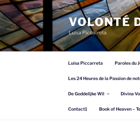
Spring
naar
VOLONTÉ D
de
inhoud
Luisa Piccarreta
Luisa Piccarreta
Paroles du J
Les 24 Heures de la Passion de not
De Goddelijke Wil
Divina Vo
Contact1
Book of Heaven – Te