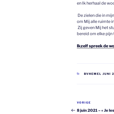
en Ik herhaal de wo
De zielen die in mij
om Mij alle ruimte i
Zij geven Mij het stu
bereid om elke pijn 
Ikzelf spreek de w
CATEGORIEËN
BVHEMEL JUNI 
Berichtnavi
Vorig
VORIGE
bericht
8 juin 2021 – « Je 