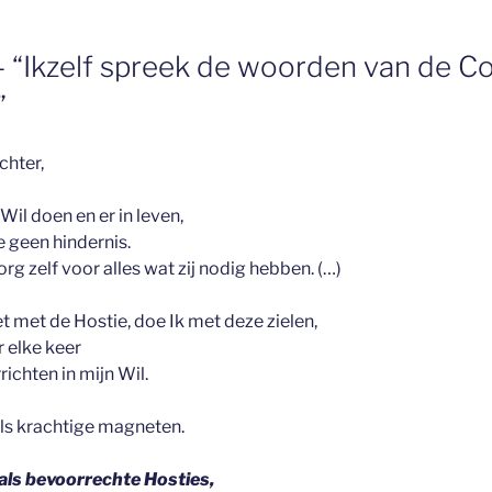
 – “Ikzelf spreek de woorden van de C
”
chter,
 Wil doen en er in leven,
 geen hindernis.
org zelf voor alles wat zij nodig hebben.
(…)
t met de Hostie, doe Ik met deze zielen,
r elke keer
ichten in mijn Wil.
 als krachtige magneten.
als bevoorrechte Hosties,