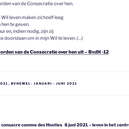
orden van de Consecratie over hen.
n Wil leven maken zichzelf leeg
n hen te geven.
ur en, indien nodig, zijn zij
te doorstaan om in mijn Wil te leven. (…)
oorden van de Consecratie over hen uit – BvdH -12
2021
,
BVHEMEL- JANUARI - JUNI 2021
gatie
les consacre comme des Hosties
8 juni 2021 – leven in het cen