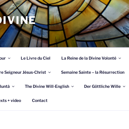
IVINE
our
Le Livre du Ciel
La Reine de la Divine Volonté
re Seigneur Jésus-Christ
Semaine Sainte – la Résurrection
luntà
The Divine Will-English
Der Göttliche Wille
xts + video
Contact