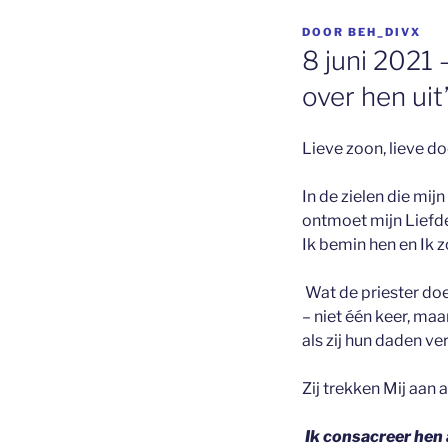
GEPLAATST
DOOR
BEH_DIVX
OP
8 juni 2021
over hen uit
Lieve zoon, lieve do
In de zielen die mijn
ontmoet mijn Liefde
Ik bemin hen en Ik z
Wat de priester doe
– niet één keer, maa
als zij
hun daden verr
Zij trekken Mij aan
Ik consacreer hen 