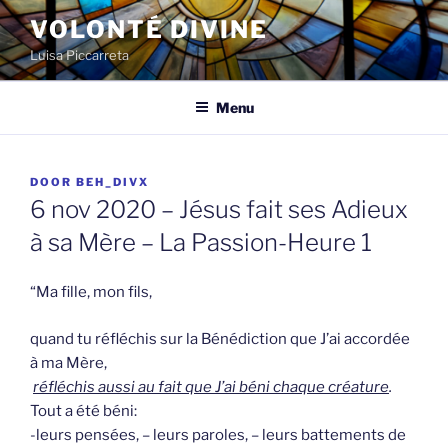
Spring
VOLONTÉ DIVINE
naar
Luisa Piccarreta
de
inhoud
Menu
GEPLAATST
DOOR
BEH_DIVX
OP
6 nov 2020 – Jésus fait ses Adieux
à sa Mère – La Passion-Heure 1
“Ma fille, mon fils,
quand tu réfléchis sur la Bénédiction que J’ai accordée
à ma Mère,
réfléchis aussi au fait que J’ai béni chaque créature
.
Tout a été béni:
-leurs pensées, – leurs paroles, – leurs battements de