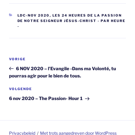
CATEGORIEËN
LDC-NOV 2020
,
LES 24 HEURES DE LA PASSION
DE NOTRE SEIGNEUR JÉSUS-CHRIST - PAR HEURE
-
Berichtnavigatie
Vorig
VORIGE
bericht
6 NOV 2020 – l’Evangile -Dans ma Volonté, tu
pourras agir pour le bien de tous.
Volgend
VOLGENDE
bericht
6 nov 2020 – The Passion- Hour 1
Privacybeleid
Met trots aangedreven door WordPress