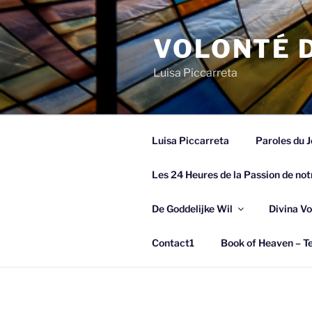
Spring
naar
VOLONTÉ D
de
inhoud
Luisa Piccarreta
Luisa Piccarreta
Paroles du J
Les 24 Heures de la Passion de not
De Goddelijke Wil
Divina Vo
Contact1
Book of Heaven – Te