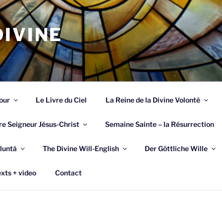
IVINE
our
Le Livre du Ciel
La Reine de la Divine Volonté
re Seigneur Jésus-Christ
Semaine Sainte – la Résurrection
luntà
The Divine Will-English
Der Göttliche Wille
xts + video
Contact