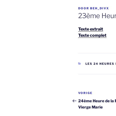
GEPLAATST
DOOR
BEH_DIVX
OP
23ème Heure
Texte extrait
Texte complet
CATEGORIEËN
LES 24 HEURES 
Berichtnavi
Vorig
VORIGE
bericht
24ème Heure de la P
Vierge Marie