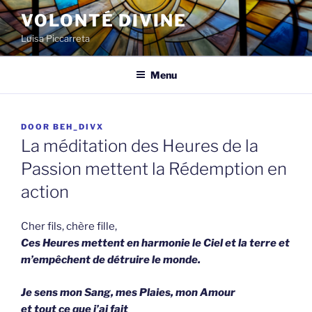
Spring
VOLONTÉ DIVINE
naar
Luisa Piccarreta
de
inhoud
Menu
GEPLAATST
DOOR
BEH_DIVX
OP
La méditation des Heures de la
Passion mettent la Rédemption en
action
Cher fils, chère fille,
Ces Heures mettent en harmonie le Ciel et la terre et
m’empêchent de détruire le monde.
Je sens mon Sang, mes Plaies, mon Amour
et tout ce que j’ai fait