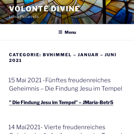
Spring
VOLONTÉ DIVINE
naar
Luisa Piccarreta
de
inhoud
Menu
CATEGORIE:
BVHIMMEL – JANUAR – JUNI
2021
GEPLAATST
15 Mai 2021 -Fünftes freudenreiches
OP
Geheimnis – Die Findung Jesu im Tempel
” Die Findung Jesu im Tempel” – JMaria-Betr5
GEPLAATST
14 Mai2021- Vierte freudenreiches
OP