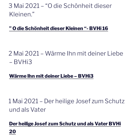
GEPLAATST
3 Mai 2021 – “O die Schönheit dieser
OP
Kleinen.”
” O die Schönheit dieser Kleinen “- BVHi 16
GEPLAATST
2 Mai 2021 – Wärme Ihn mit deiner Liebe
OP
– BVHi3
Wärme Ihn mit deiner Liebe – BVHi3
GEPLAATST
1 Mai 2021 – Der heilige Josef zum Schutz
OP
und als Vater
Der heilige Josef zum Schutz und als Vater BVHi
20