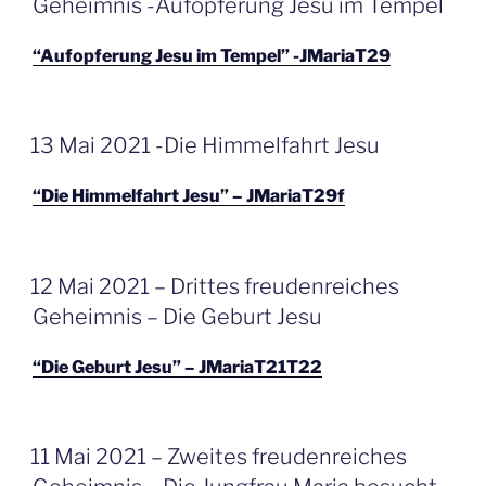
Geheimnis -Aufopferung Jesu im Tempel
“Aufopferung Jesu im Tempel” -JMariaT29
GEPLAATST
13 Mai 2021 -Die Himmelfahrt Jesu
OP
“Die Himmelfahrt Jesu” – JMariaT29f
GEPLAATST
12 Mai 2021 – Drittes freudenreiches
OP
Geheimnis – Die Geburt Jesu
“Die Geburt Jesu” – JMariaT21T22
GEPLAATST
11 Mai 2021 – Zweites freudenreiches
OP