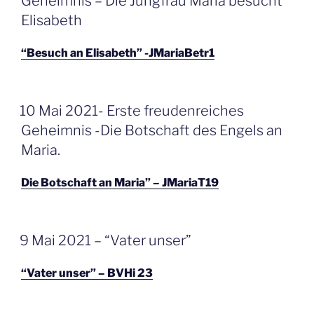
Geheimnis – Die Jungfrau Maria besucht
Elisabeth
“Besuch an Elisabeth” -JMariaBetr1
GEPLAATST
10 Mai 2021- Erste freudenreiches
OP
Geheimnis -Die Botschaft des Engels an
Maria.
Die Botschaft an Maria” – JMariaT19
GEPLAATST
9 Mai 2021 – “Vater unser”
OP
“Vater unser” – BVHi 23