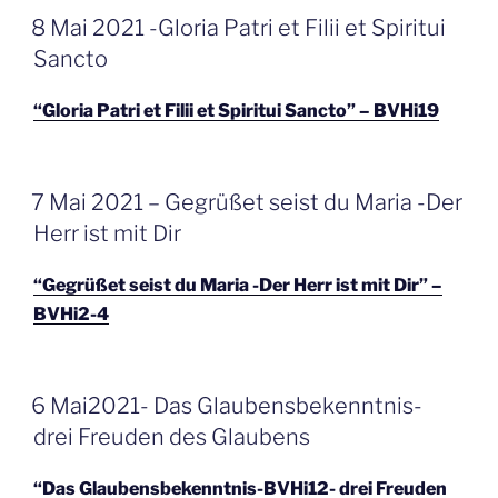
GEPLAATST
8 Mai 2021 -Gloria Patri et Filii et Spiritui
OP
Sancto
“Gloria Patri et Filii et Spiritui Sancto” – BVHi19
GEPLAATST
7 Mai 2021 – Gegrüßet seist du Maria -Der
OP
Herr ist mit Dir
“Gegrüßet seist du Maria -Der Herr ist mit Dir” –
BVHi2-4
GEPLAATST
6 Mai2021- Das Glaubensbekenntnis-
OP
drei Freuden des Glaubens
“Das Glaubensbekenntnis-BVHi12- drei Freuden