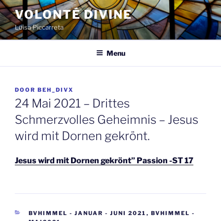
Spring
VOLONTÉ DIVINE
naar
Luisa Piccarreta
de
inhoud
Menu
GEPLAATST
DOOR
BEH_DIVX
OP
24 Mai 2021 – Drittes
Schmerzvolles Geheimnis – Jesus
wird mit Dornen gekrönt.
Jesus wird mit Dornen gekrönt” Passion -ST 17
CATEGORIEËN
BVHIMMEL - JANUAR - JUNI 2021
,
BVHIMMEL -