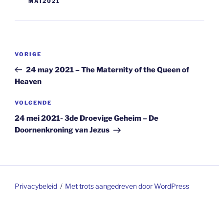
MAI2021
Berichtnavigatie
Vorig
VORIGE
bericht
24 may 2021 – The Maternity of the Queen of
Heaven
Volgend
VOLGENDE
bericht
24 mei 2021- 3de Droevige Geheim – De
Doornenkroning van Jezus
Privacybeleid
Met trots aangedreven door WordPress