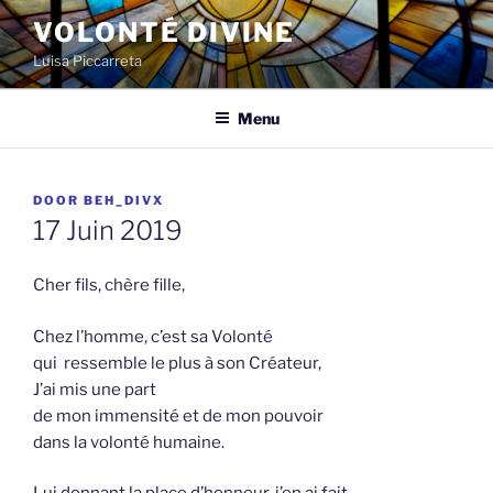
Spring
VOLONTÉ DIVINE
naar
Luisa Piccarreta
de
inhoud
Menu
GEPLAATST
DOOR
BEH_DIVX
OP
17 Juin 2019
Cher fils, chère fille,
Chez l’homme, c’est sa Volonté
qui ressemble le plus à son Créateur,
J’ai mis une part
de mon immensité et de mon pouvoir
dans la volonté humaine.