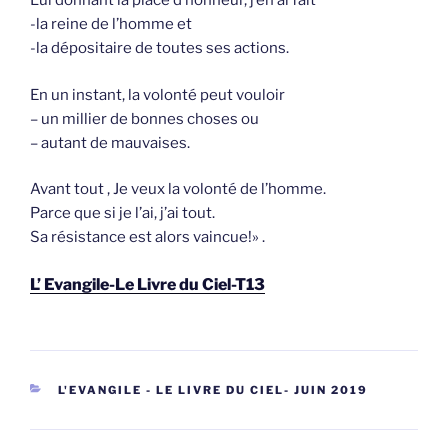
Lui donnant la place d’honneur, j’en ai fait
-la reine de l’homme et
-la dépositaire de toutes ses actions.
En un instant, la volonté peut vouloir
– un millier de bonnes choses ou
– autant de mauvaises.
Avant tout , Je veux la volonté de l’homme.
Parce que si je l’ai, j’ai tout.
Sa résistance est alors vaincue!» .
L’ Evangile-Le Livre du Ciel-T13
CATEGORIEËN
L'EVANGILE - LE LIVRE DU CIEL- JUIN 2019