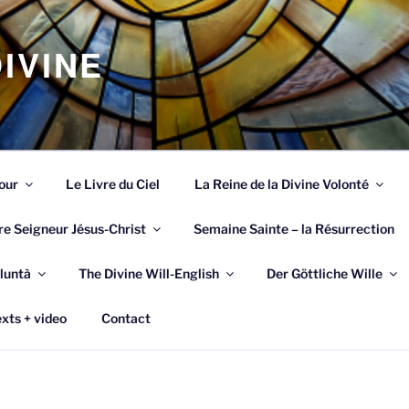
IVINE
our
Le Livre du Ciel
La Reine de la Divine Volonté
re Seigneur Jésus-Christ
Semaine Sainte – la Résurrection
luntà
The Divine Will-English
Der Göttliche Wille
xts + video
Contact