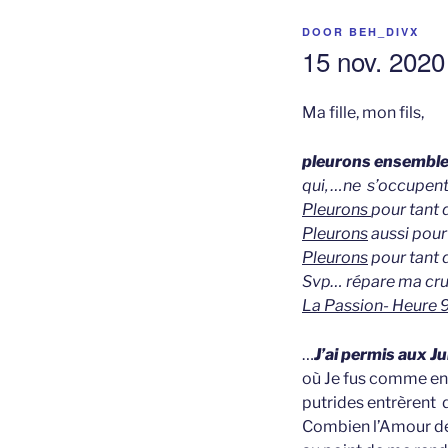
GEPLAATST
DOOR
BEH_DIVX
OP
15 nov. 2020
Ma fille, mon fils,
pleurons ensemble 
q
ui, …
ne s’occupent 
Pleurons
pour tant 
Pleurons
aussi pour
Pleurons
pour tant d
Svp… répare ma cru
La Passion- Heure 
…
J’ai permis aux J
où Je fus comme enve
putrides entrèrent 
Combien l’Amour de