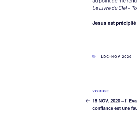
au point de me ren
Le Livre du Ciel – 
Jesus est précipité
CATEGORIEËN
LDC-NOV 2020
Berichtnavig
Vorig
VORIGE
bericht
15 NOV. 2020 – l’ Eva
confiance est une fa