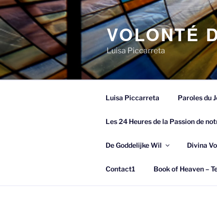
Spring
naar
VOLONTÉ D
de
inhoud
Luisa Piccarreta
Luisa Piccarreta
Paroles du J
Les 24 Heures de la Passion de not
De Goddelijke Wil
Divina Vo
Contact1
Book of Heaven – Te