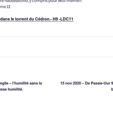
dre nauséabond, y compris pour Moi-même!»
Tome 11
 dans le torrent du Cédron.- H9 -LDC11
atie
ngile – l’humilité sans la
15 nov 2020 – De Passie-Uur 9
usse humilité.