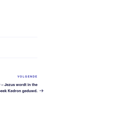
Volgend
VOLGENDE
bericht
 – Jezus wordt in the
beek Kedron geduwd.