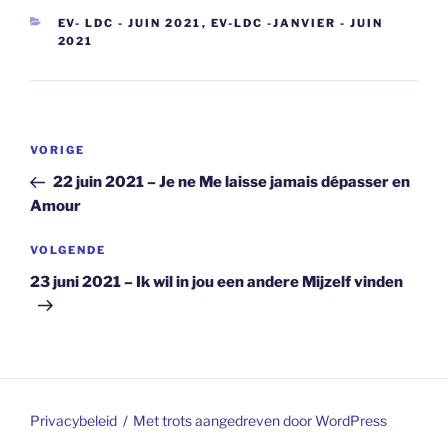
CATEGORIEËN
EV- LDC - JUIN 2021
,
EV-LDC -JANVIER - JUIN
2021
Berichtnavigatie
Vorig
VORIGE
bericht
22 juin 2021 – Je ne Me laisse jamais dépasser en
Amour
Volgend
VOLGENDE
bericht
23 juni 2021 – Ik wil in jou een andere Mijzelf vinden
Privacybeleid
Met trots aangedreven door WordPress