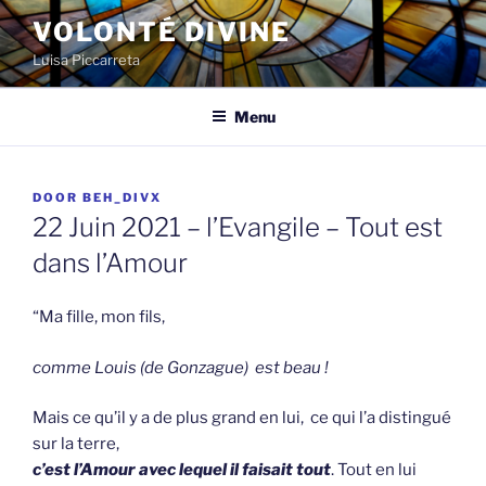
Spring
VOLONTÉ DIVINE
naar
Luisa Piccarreta
de
inhoud
Menu
GEPLAATST
DOOR
BEH_DIVX
OP
22 Juin 2021 – l’Evangile – Tout est
dans l’Amour
“Ma fille, mon fils,
comme Louis (de Gonzague) est beau !
Mais ce qu’il y a de plus grand en lui, ce qui l’a distingué
sur la terre,
c’est l’Amour avec lequel il faisait tout
. Tout en lui