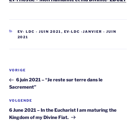
CATEGORIEËN
EV- LDC - JUIN 2021
,
EV-LDC -JANVIER - JUIN
2021
Berichtnavigatie
Vorig
VORIGE
bericht
6 juin 2021 – “Je reste sur terre dans le
Sacrement”
Volgend
VOLGENDE
bericht
6 June 2021 – In the Eucharist I am maturing the
Kingdom of my Divine Fiat.