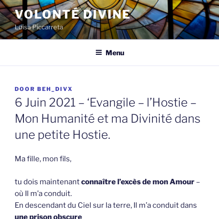
Spring
VOLONTÉ DIVINE
naar
Luisa Piccarreta
de
inhoud
Menu
GEPLAATST
DOOR
BEH_DIVX
OP
6 Juin 2021 – ‘Evangile – l’Hostie –
Mon Humanité et ma Divinité dans
une petite Hostie.
Ma fille, mon fils,
tu dois maintenant
connaître l’excès de mon Amour
–
où Il m’a conduit.
En descendant du Ciel sur la terre, Il m’a conduit dans
une prison obscure