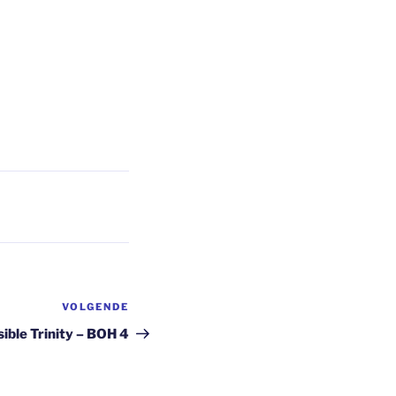
VOLGENDE
Volgend
bericht
sible Trinity – BOH 4