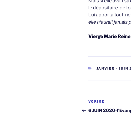
Mais si elle avait s
le dépositaire de to
Lui apporta tout, n
elle n’aurait jamais 
Vierge Marie Rein
CATEGORIEËN
JANVIER - JUIN
Berichtnavi
Vorig
VORIGE
bericht
6 JUIN 2020-l’Evang