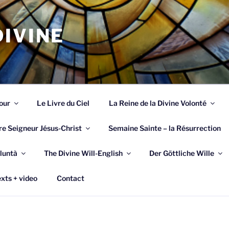
IVINE
our
Le Livre du Ciel
La Reine de la Divine Volonté
re Seigneur Jésus-Christ
Semaine Sainte – la Résurrection
luntà
The Divine Will-English
Der Göttliche Wille
xts + video
Contact