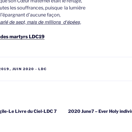
u que son Cœur maternel était le refuge,
utes les souffrances, puisque la lumière
e l’épargnant d’aucune façon,
parlé de sept, mais de millions d’épées,
e des martyrs LDC19
 2019
,
JUIN 2020 - LDC
gatie
ile-Le Livre du Ciel-LDC 7
2020 June7 – Ever Holy indivi