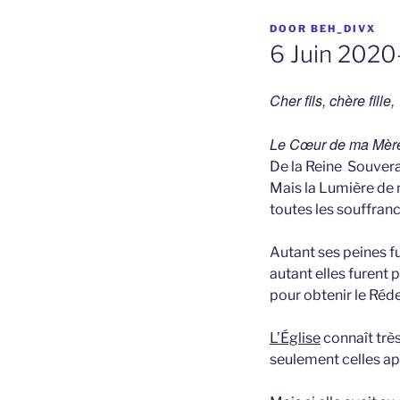
GEPLAATST
DOOR
BEH_DIVX
OP
6 Juin 2020
Cher fils, chère fille,
Le Cœur de ma Mère f
De la Reine Souvera
Mais la Lumière de
toutes les souffran
Autant ses peines f
autant elles furent 
pour obtenir le Ré
L’Église
connaît très
seulement celles ap