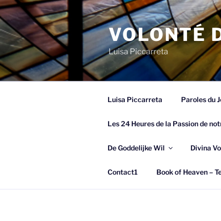
Spring
naar
VOLONTÉ D
de
inhoud
Luisa Piccarreta
Luisa Piccarreta
Paroles du J
Les 24 Heures de la Passion de not
De Goddelijke Wil
Divina Vo
Contact1
Book of Heaven – Te